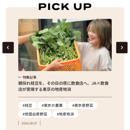
特集記事
特集
繁昌農園
朝採れ枝豆を、その日の夜に飲食店へ。JA×飲食
農家さ
店が実現する東京の地産地消
を取材
り
#枝豆
#東京の農業
#東京産野菜
#東
#世田谷産野菜
#地産地消
#学
2026.08.07
2026.