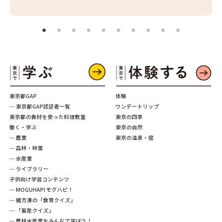
東京都GAP
体験
─ 東京都GAP認証者一覧
ワンデートリップ
東京都の食材を使った料理教室
東京の四季
働く・学ぶ
東京の自然
─ 農業
東京の温泉・宿
─ 森林・林業
─ 水産業
─ ライブラリー
子供向け学習コンテンツ
─ MOGUHAPI モグハピ！
─ 緒方湊の「食育クイズ」
─ 「畜産クイズ」
─ 農林水産業をみんなで学ぼう！