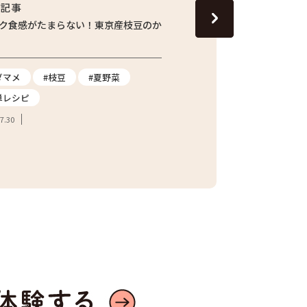
集記事
特集記事
ク食感がたまらない！東京産枝豆のか
じゅわっと旬の味わい！し
ナスの焼きびたし
ダマメ
#枝豆
#夏野菜
#ナス
#夏野菜
#
単レシピ
2026.07.24
7.30