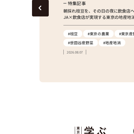
特集記事
東京の田んぼ。青梅・東京繁
朝採れ枝豆を、その日の夜に飲食店
体験をレポート
JA×飲食店が実現する東京の地産地
#農業体験
#枝豆
#東京の農業
#東京産
#親子体験
#世田谷産野菜
#地産地消
2026.08.07