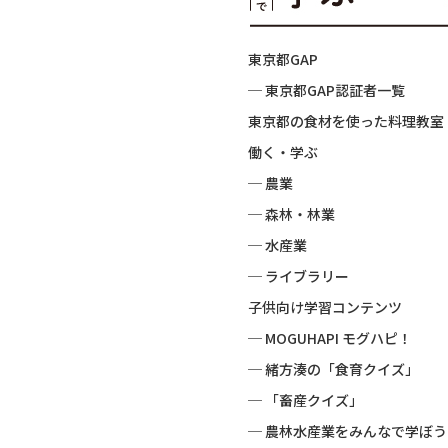
東京都GAP
─ 東京都GAP認証者一覧
東京都の食材を使った料理教室
働く・学ぶ
─ 農業
─ 森林・林業
─ 水産業
─ ライブラリー
子供向け学習コンテンツ
─ MOGUHAPI モグハピ！
─ 緒方湊の「食育クイズ」
─ 「畜産クイズ」
─ 農林水産業をみんなで学ぼう