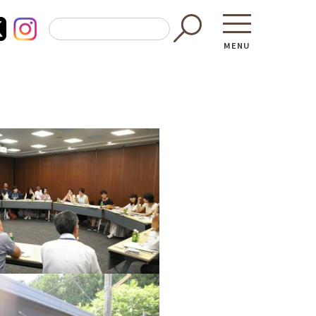
MENU
東京都GAP
買う・食べ
─ 東京都GAP認証者一覧
─ 加工品
東京都の食材を使った料理教室
─ 販売店
働く・学ぶ
─ 飲食店
─ 農業
直売所へ行
─ 森林・林業
レシピ