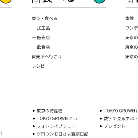
買う・食べる
体験
─ 加工品
ワンデ
─ 販売店
東京の
─ 飲食店
東京の
直売所へ行こう
東京の
レシピ
東京の特産物
TOKYO GROWN
TOKYO GROWN とは
数字で見る学ぶ
フォトライブラリー
プレゼント
！
グロウンお日さま観察日記