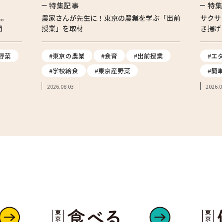
特集記事
特
へ。
農家さんが先生に！東京の農業を学ぶ「出前
サクサ
消
授業」を取材
き揚げ
野菜
#東京の農業
#食育
#出前授業
#エ
#学校給食
#東京産野菜
#簡
2026.08.03
2026.0