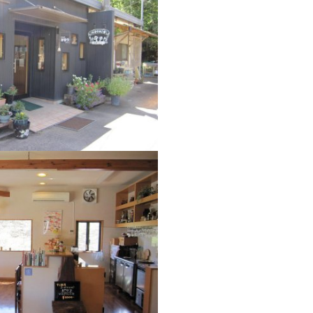
─ 水産業
─ ライブラリー
子供向け学習コンテンツ
─ MOGUHAPI モグハピ！
─ 緒方湊の「食育クイズ」
─ 「畜産クイズ」
─ 農林水産業をみんなで学ぼう！