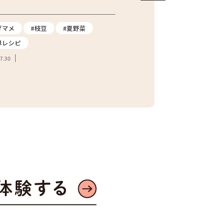
ナスの焼きびたし
ダマメ
#枝豆
#夏野菜
#ナス
#夏野菜
#
単レシピ
2026.07.24
7.30