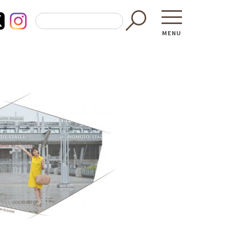
MENU
東京都GAP
買う・食べ
─ 東京都GAP認証者一覧
─ 加工品
東京都の食材を使った料理教室
─ 販売店
働く・学ぶ
─ 飲食店
─ 農業
直売所へ行
─ 森林・林業
レシピ