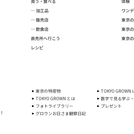
買う・食べる
体験
─ 加工品
ワンデ
─ 販売店
東京の
─ 飲食店
東京の
直売所へ行こう
東京の
レシピ
東京の特産物
TOKYO GROWN
TOKYO GROWN とは
数字で見る学ぶ
フォトライブラリー
プレゼント
！
グロウンお日さま観察日記