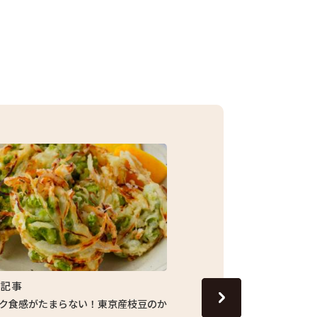
集記事
特集記事
ク食感がたまらない！東京産枝豆のか
じゅわっと旬の味わい！し