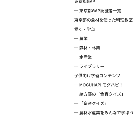
東京都GAP
─ 東京都GAP認証者一覧
東京都の食材を使った料理教室
働く・学ぶ
─ 農業
─ 森林・林業
─ 水産業
─ ライブラリー
子供向け学習コンテンツ
─ MOGUHAPI モグハピ！
─ 緒方湊の「食育クイズ」
─ 「畜産クイズ」
─ 農林水産業をみんなで学ぼう