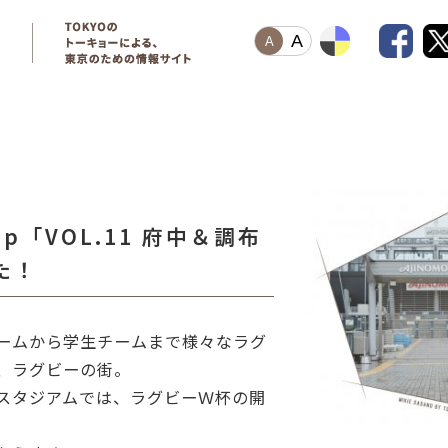
A
A
trip「VOL.11 府中＆調布
た！
ームから学生チームまで様々なラグ
、ラグビーの街。
スタジアムでは、ラグビーＷ杯の開