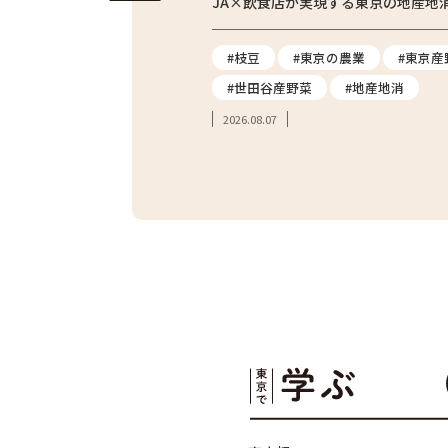
体験をレポート
JA×飲食店が実現する東京の地産地
#農業体験
#枝豆
#東京の農業
#東京産
#親子体験
#世田谷産野菜
#地産地消
2026.08.07