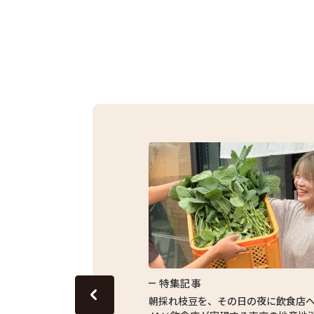
特集記事
東京の田んぼ。青梅・東京繁
朝採れ枝豆を、その日の夜に飲食店