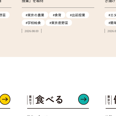
消
授業」を取材
き揚げ
野菜
#東京の農業
#食育
#出前授業
#エ
#学校給食
#東京産野菜
#簡
2026.08.03
2026.0