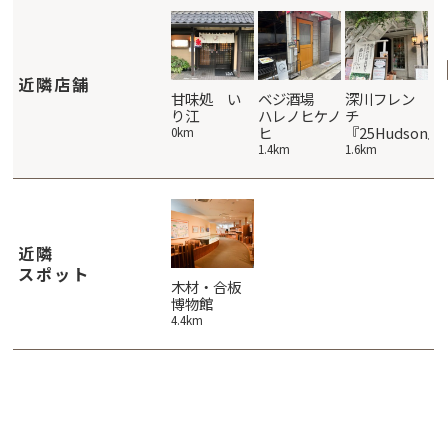
近隣店舗
伊勢重
花ごよみ東
甘味処 い
ベジ酒場
深川フレン
大
京
り江
ハレノヒケノ
チ
ク
2.5km
ヒ
『25Hudson』
2.5km
0km
2k
1.4km
1.6km
近隣
スポット
木材・合板
博物館
4.4km