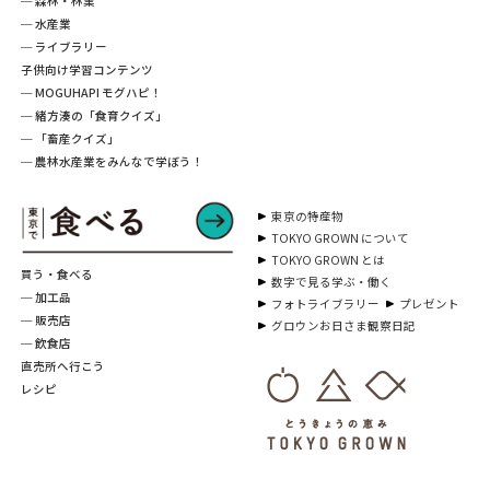
─ 森林・林業
─ 水産業
─ ライブラリー
子供向け学習コンテンツ
─ MOGUHAPI モグハピ！
─ 緒方湊の「食育クイズ」
─ 「畜産クイズ」
─ 農林水産業をみんなで学ぼう！
東京の特産物
TOKYO GROWN について
TOKYO GROWN とは
買う・食べる
数字で見る学ぶ・働く
─ 加工品
フォトライブラリー
プレゼント
─ 販売店
グロウンお日さま観察日記
─ 飲食店
直売所へ行こう
レシピ