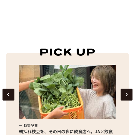
特集記事
特集
繁昌農園
朝採れ枝豆を、その日の夜に飲食店へ。JA×飲食
農家さ