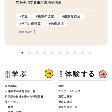
店が実現する東京の地産地消
を取材
り
#枝豆
#東京の農業
#東京産野菜
#東
#世田谷産野菜
#地産地消
#学
2026.08.07
2026.
東京都GAP
体験
─ 東京都GAP認証者一覧
ワンデートリップ
東京都の食材を使った料理教室
東京の四季
働く・学ぶ
東京の自然
─ 農業
東京の温泉・宿