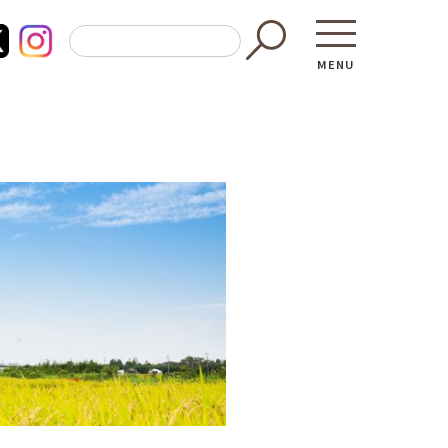
MENU
東京都GAP
買う・食べ
─ 東京都GAP認証者一覧
─ 加工品
東京都の食材を使った料理教室
─ 販売店
働く・学ぶ
─ 飲食店
─ 農業
直売所へ行
─ 森林・林業
レシピ