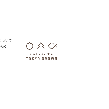
 について
・働く