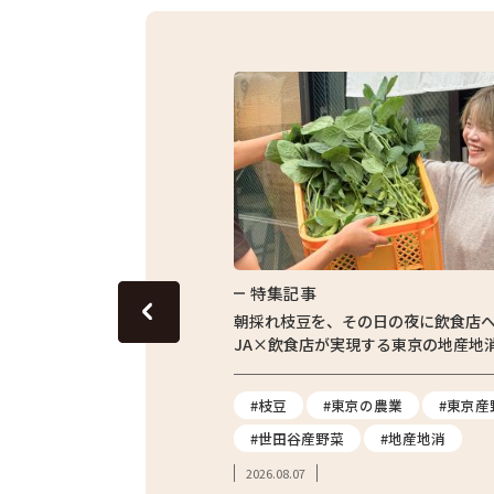
特集記事
東京の田んぼ。青梅・東京繁
朝採れ枝豆を、その日の夜に飲食店
体験をレポート
JA×飲食店が実現する東京の地産地
#農業体験
#枝豆
#東京の農業
#東京産
#親子体験
#世田谷産野菜
#地産地消
2026.08.07