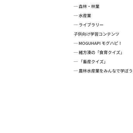
─ 森林・林業
─ 水産業
─ ライブラリー
子供向け学習コンテンツ
─ MOGUHAPI モグハピ！
─ 緒方湊の「食育クイズ」
─ 「畜産クイズ」
─ 農林水産業をみんなで学ぼう