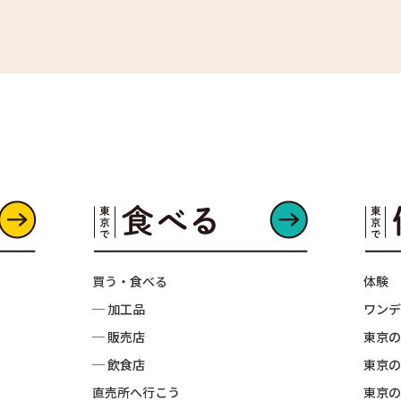
買う・食べる
体験
─ 加工品
ワンデ
─ 販売店
東京の
─ 飲食店
東京の
直売所へ行こう
東京の