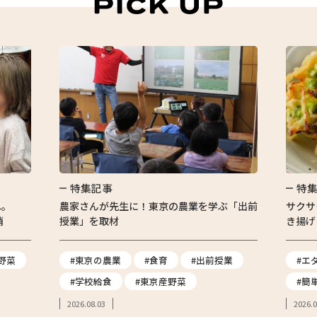
特集記事
特
へ。
農家さんが先生に！東京の農業を学ぶ「出前
サクサ
消
授業」を取材
き揚げ
野菜
#東京の農業
#食育
#出前授業
#エ
#学校給食
#東京産野菜
#簡
2026.08.03
2026.0