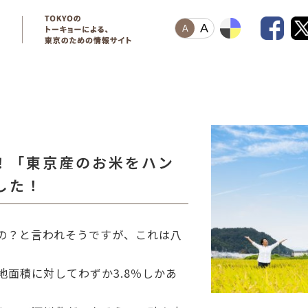
A
A
！「東京産のお米をハン
した！
の？と言われそうですが、これは八
面積に対してわずか3.8％しかあ