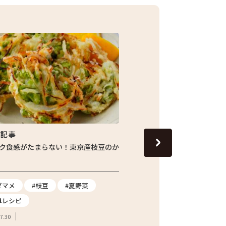
集記事
特集記事
ク食感がたまらない！東京産枝豆のか
じゅわっと旬の味わい！し
ナスの焼きびたし
ダマメ
#枝豆
#夏野菜
#ナス
#夏野菜
#
単レシピ
2026.07.24
7.30