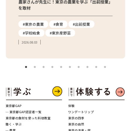
味わお
農家さんが先生に！東京の農業を学ぶ「出前授業」
サクサ
を取材
#東京の農業
#食育
#出前授業
#エ
#学校給食
#東京産野菜
#簡
2026.08.03
2026.
東京都GAP
体験
─ 東京都GAP認証者一覧
ワンデートリップ
東京都の食材を使った料理教室
東京の四季
働く・学ぶ
東京の自然
─ 農業
東京の温泉・宿