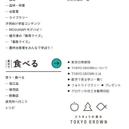
─ 森林・林業
─ 水産業
─ ライブラリー
子供向け学習コンテンツ
─ MOGUHAPI モグハピ！
─ 緒方湊の「食育クイズ」
─ 「畜産クイズ」
─ 農林水産業をみんなで学ぼう！
東京の特産物
TOKYO GROWN について
TOKYO GROWN とは
買う・食べる
数字で見る学ぶ・働く
─ 加工品
フォトライブラリー
プレゼント
─ 販売店
グロウンお日さま観察日記
─ 飲食店
直売所へ行こう
レシピ