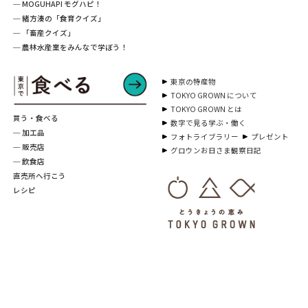
─ MOGUHAPI モグハピ！
─ 緒方湊の「食育クイズ」
─ 「畜産クイズ」
─ 農林水産業をみんなで学ぼう！
東京の特産物
TOKYO GROWN について
TOKYO GROWN とは
買う・食べる
数字で見る学ぶ・働く
─ 加工品
フォトライブラリー
プレゼント
─ 販売店
グロウンお日さま観察日記
─ 飲食店
直売所へ行こう
レシピ