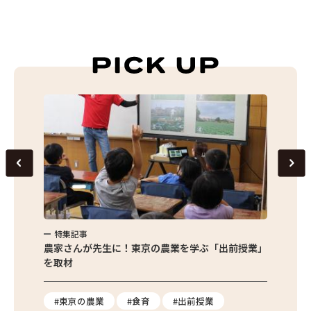
特集記事
特集
味わお
農家さんが先生に！東京の農業を学ぶ「出前授業」
サクサ
を取材
#東京の農業
#食育
#出前授業
#エ