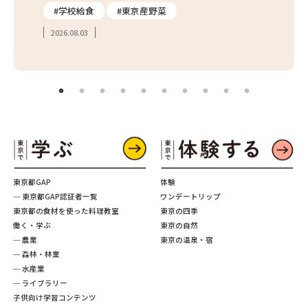
#学校給食
#東京産野菜
#簡
2026.08.03
2026.
東京都GAP
体験
─ 東京都GAP認証者一覧
ワンデートリップ
東京都の食材を使った料理教室
東京の四季
働く・学ぶ
東京の自然
─ 農業
東京の温泉・宿
─ 森林・林業
─ 水産業
─ ライブラリー
子供向け学習コンテンツ