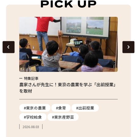
特集記事
特集
味わお
農家さんが先生に！東京の農業を学ぶ「出前授業」
サクサ
を取材
#東京の農業
#食育
#出前授業
#エ
#学校給食
#東京産野菜
#簡
2026.08.03
2026.