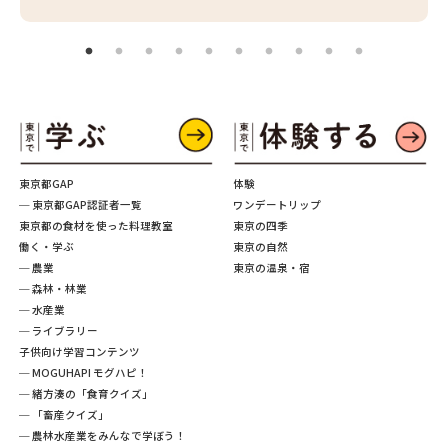
東京都GAP
体験
─ 東京都GAP認証者一覧
ワンデートリップ
東京都の食材を使った料理教室
東京の四季
働く・学ぶ
東京の自然
─ 農業
東京の温泉・宿
─ 森林・林業
─ 水産業
─ ライブラリー
子供向け学習コンテンツ
─ MOGUHAPI モグハピ！
─ 緒方湊の「食育クイズ」
─ 「畜産クイズ」
─ 農林水産業をみんなで学ぼう！