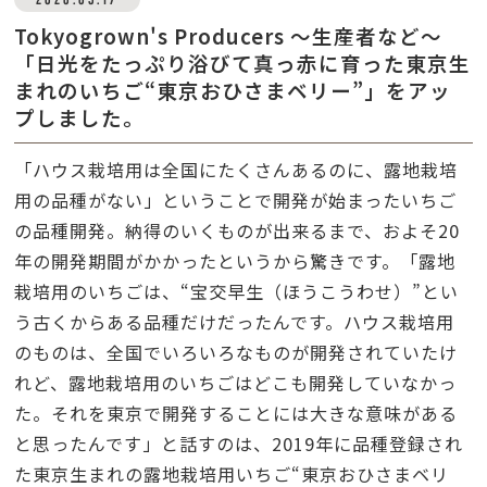
Tokyogrown's Producers ～生産者など～
「日光をたっぷり浴びて真っ赤に育った東京生
まれのいちご“東京おひさまベリー”」をアッ
プしました。
「ハウス栽培用は全国にたくさんあるのに、露地栽培
用の品種がない」ということで開発が始まったいちご
の品種開発。納得のいくものが出来るまで、およそ20
年の開発期間がかかったというから驚きです。「露地
栽培用のいちごは、“宝交早生（ほうこうわせ）”とい
う古くからある品種だけだったんです。ハウス栽培用
のものは、全国でいろいろなものが開発されていたけ
れど、露地栽培用のいちごはどこも開発していなかっ
た。それを東京で開発することには大きな意味がある
と思ったんです」と話すのは、2019年に品種登録され
た東京生まれの露地栽培用いちご“東京おひさまベリ