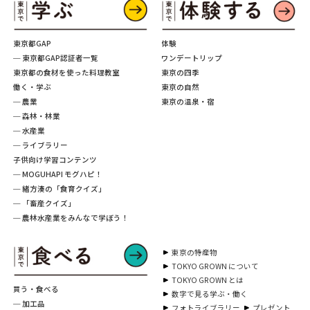
東京都GAP
体験
─ 東京都GAP認証者一覧
ワンデートリップ
東京都の食材を使った料理教室
東京の四季
働く・学ぶ
東京の自然
─ 農業
東京の温泉・宿
─ 森林・林業
─ 水産業
─ ライブラリー
子供向け学習コンテンツ
─ MOGUHAPI モグハピ！
─ 緒方湊の「食育クイズ」
─ 「畜産クイズ」
─ 農林水産業をみんなで学ぼう！
東京の特産物
TOKYO GROWN について
TOKYO GROWN とは
買う・食べる
数字で見る学ぶ・働く
─ 加工品
フォトライブラリー
プレゼント