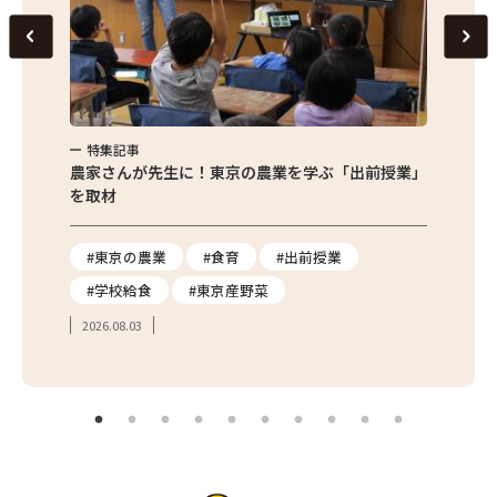
特集記事
特集
味わお
農家さんが先生に！東京の農業を学ぶ「出前授業」
サクサ
を取材
#東京の農業
#食育
#出前授業
#エ
#学校給食
#東京産野菜
#簡
2026.08.03
2026.