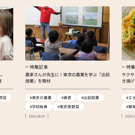
特集記事
特
へ。
農家さんが先生に！東京の農業を学ぶ「出前
サクサ
消
授業」を取材
き揚げ
野菜
#東京の農業
#食育
#出前授業
#エ
#学校給食
#東京産野菜
#簡
2026.08.03
2026.0