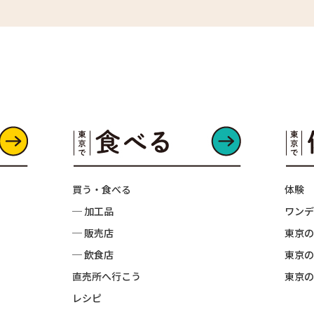
買う・食べる
体験
─ 加工品
ワンデ
─ 販売店
東京の
─ 飲食店
東京の
直売所へ行こう
東京の
レシピ