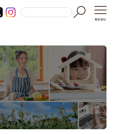
MENU
東京都GAP
買う・食べ
─ 東京都GAP認証者一覧
─ 加工品
東京都の食材を使った料理教室
─ 販売店
働く・学ぶ
─ 飲食店
─ 農業
直売所へ行
─ 森林・林業
レシピ