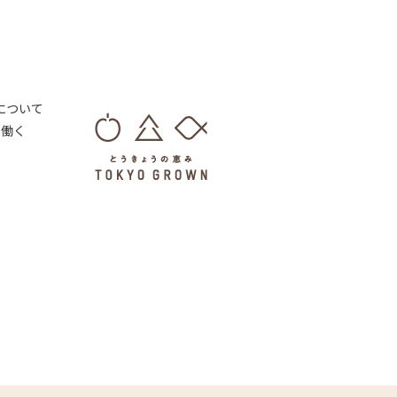
 について
・働く