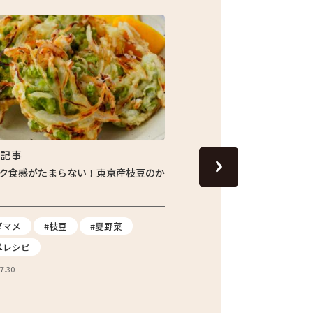
集記事
特集記事
ク食感がたまらない！東京産枝豆のか
じゅわっと旬の味わい！し
ナスの焼きびたし
ダマメ
#枝豆
#夏野菜
#ナス
#夏野菜
#
単レシピ
2026.07.24
7.30