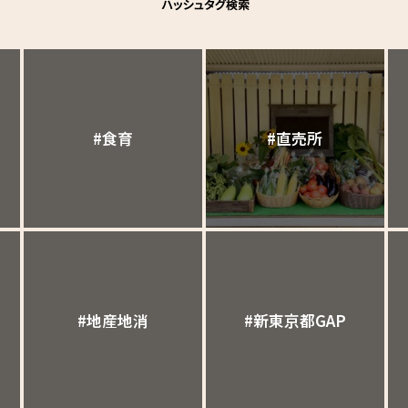
#食育
#直売所
#地産地消
#新東京都GAP