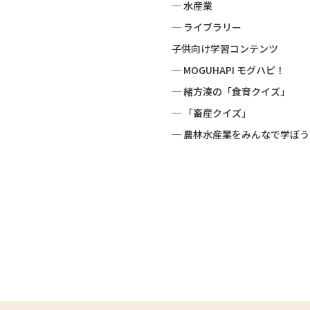
─ 水産業
─ ライブラリー
子供向け学習コンテンツ
─ MOGUHAPI モグハピ！
─ 緒方湊の「食育クイズ」
─ 「畜産クイズ」
─ 農林水産業をみんなで学ぼう