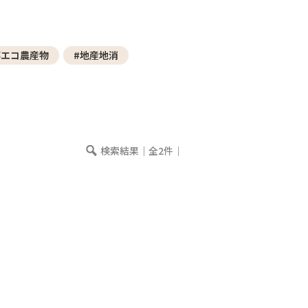
─ 水産業
─ ライブラリー
子供向け学習コンテンツ
都エコ農産物
#地産地消
─ MOGUHAPI モグハピ！
─ 緒方湊の「食育クイズ」
─ 「畜産クイズ」
─ 農林水産業をみんなで学ぼう！
検索結果｜全2件｜