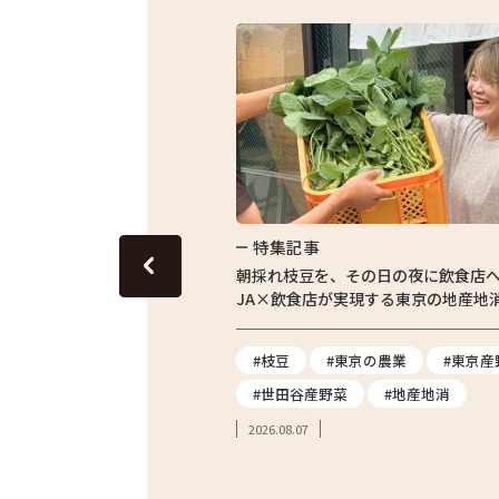
特集記事
東京の田んぼ。青梅・東京繁
朝採れ枝豆を、その日の夜に飲食店
体験をレポート
JA×飲食店が実現する東京の地産地
#農業体験
#枝豆
#東京の農業
#東京産
#親子体験
#世田谷産野菜
#地産地消
2026.08.07