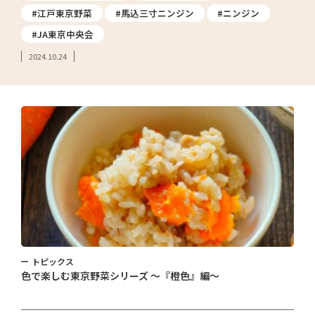
#江戸東京野菜
#馬込三寸ニンジン
#ニンジン
#JA東京中央会
2024.10.24
トピックス
色で楽しむ東京野菜シリーズ ～『橙色』編～