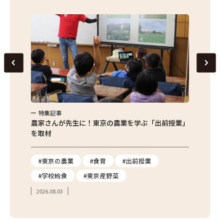
特集記事
特集
味わお
農家さんが先生に！東京の農業を学ぶ「出前授業」
サクサ
を取材
#東京の農業
#食育
#出前授業
#エ
#学校給食
#東京産野菜
#簡
2026.08.03
2026.