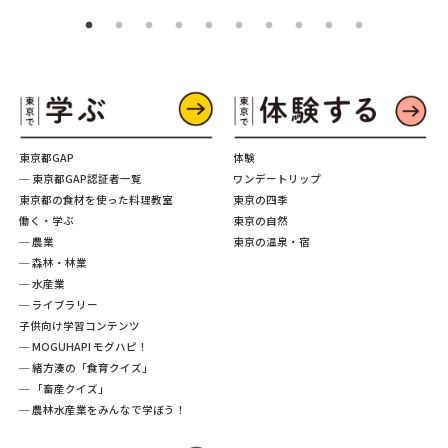
東京都GAP
体験
─ 東京都GAP認証者一覧
ワンデートリップ
東京都の食材を使った料理教室
東京の四季
働く・学ぶ
東京の自然
─ 農業
東京の温泉・宿
─ 森林・林業
─ 水産業
─ ライブラリー
子供向け学習コンテンツ
─ MOGUHAPI モグハピ！
─ 緒方湊の「食育クイズ」
─ 「畜産クイズ」
─ 農林水産業をみんなで学ぼう！