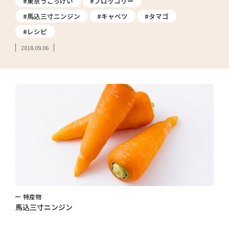
#東京うこっけい
#ブロッコリー
#馬込三寸ニンジン
#キャベツ
#タマゴ
#レシピ
2018.09.06
特産物
馬込三寸ニンジン