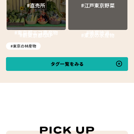
#直売所
#江戸東京野菜
#東京都エコ農産物
#地産地消
#新東京都GAP
#東京の水産物
#東京の林産物