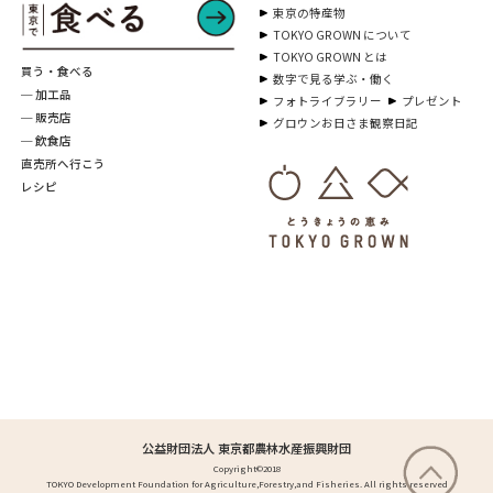
東京の特産物
TOKYO GROWN について
TOKYO GROWN とは
買う・食べる
数字で見る学ぶ・働く
─ 加工品
フォトライブラリー
プレゼント
─ 販売店
グロウンお日さま観察日記
─ 飲食店
直売所へ行こう
レシピ
公益財団法人 東京都農林水産振興財団
Copyright©2018
TOKYO Development Foundation for Agriculture,Forestry,and Fisheries. All rights reserved