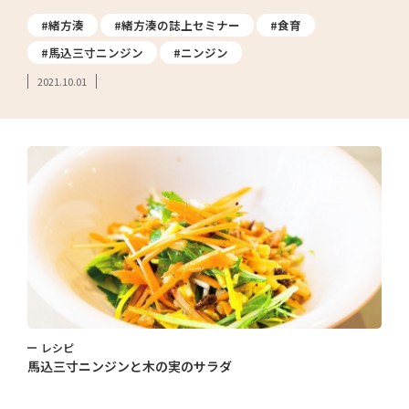
#緒方湊
#緒方湊の誌上セミナー
#食育
#馬込三寸ニンジン
#ニンジン
2021.10.01
レシピ
馬込三寸ニンジンと木の実のサラダ