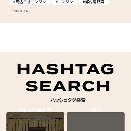
#馬込三寸ニンジン
#ニンジン
#都内産野菜
2018.09.06
#東京の農産物
#食育