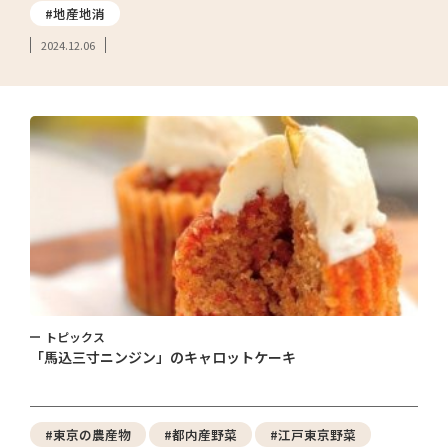
#地産地消
2024.12.06
トピックス
「馬込三寸ニンジン」のキャロットケーキ
#東京の農産物
#都内産野菜
#江戸東京野菜