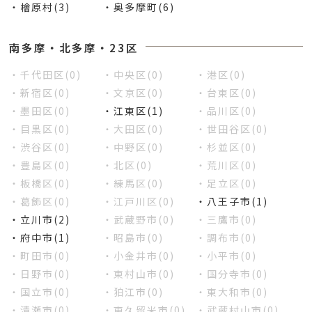
・檜原村(3)
・奥多摩町(6)
南多摩・北多摩・23区
・千代田区(0)
・中央区(0)
・港区(0)
・新宿区(0)
・文京区(0)
・台東区(0)
・墨田区(0)
・江東区(1)
・品川区(0)
・目黒区(0)
・大田区(0)
・世田谷区(0)
・渋谷区(0)
・中野区(0)
・杉並区(0)
・豊島区(0)
・北区(0)
・荒川区(0)
・板橋区(0)
・練馬区(0)
・足立区(0)
・葛飾区(0)
・江戸川区(0)
・八王子市(1)
・立川市(2)
・武蔵野市(0)
・三鷹市(0)
・府中市(1)
・昭島市(0)
・調布市(0)
・町田市(0)
・小金井市(0)
・小平市(0)
・日野市(0)
・東村山市(0)
・国分寺市(0)
・国立市(0)
・狛江市(0)
・東大和市(0)
・清瀬市(0)
・東久留米市(0)
・武蔵村山市(0)