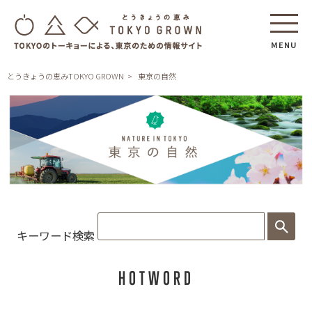
MENU
とうきょうの恵みTOKYO GROWN
東京の自然
東
京
の
キーワード検索
自
然
HOTWORD