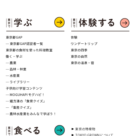
東京都GAP
体験
─ 東京都GAP認証者一覧
ワンデートリップ
東京都の食材を使った料理教室
東京の四季
働く・学ぶ
東京の自然
─ 農業
東京の温泉・宿
─ 森林・林業
─ 水産業
─ ライブラリー
子供向け学習コンテンツ
─ MOGUHAPI モグハピ！
─ 緒方湊の「食育クイズ」
─ 「畜産クイズ」
─ 農林水産業をみんなで学ぼう！
東京の特産物
TOKYO GROWN について