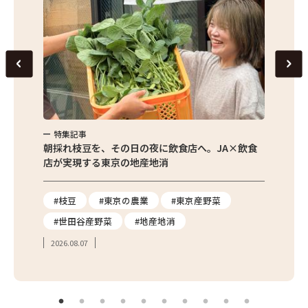
特集記事
特集
繁昌農園
朝採れ枝豆を、その日の夜に飲食店へ。JA×飲食
農家さ
店が実現する東京の地産地消
を取材
り
#枝豆
#東京の農業
#東京産野菜
#東
#世田谷産野菜
#地産地消
#学
2026.08.07
2026.