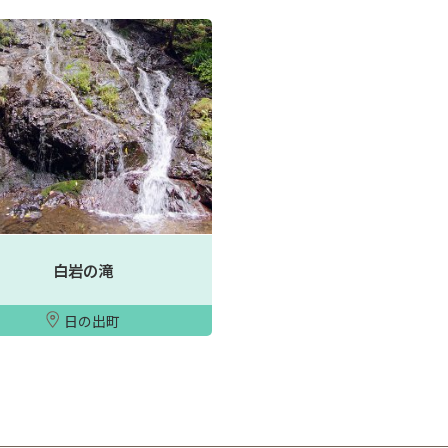
白岩の滝
日の出町