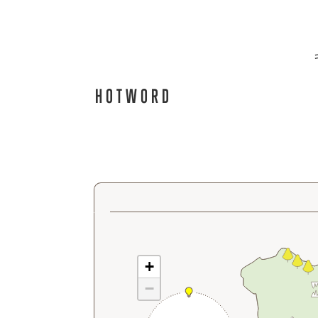
自
然
HOTWORD
+
−