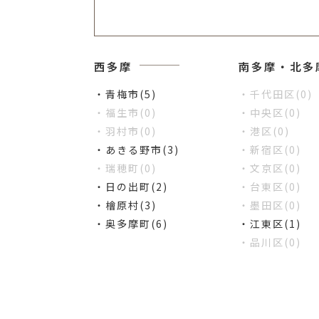
西多摩
南多摩・北多
・青梅市(5)
・千代田区(0)
・福生市(0)
・中央区(0)
・羽村市(0)
・港区(0)
・あきる野市(3)
・新宿区(0)
・瑞穂町(0)
・文京区(0)
・日の出町(2)
・台東区(0)
・檜原村(3)
・墨田区(0)
・奥多摩町(6)
・江東区(1)
・品川区(0)