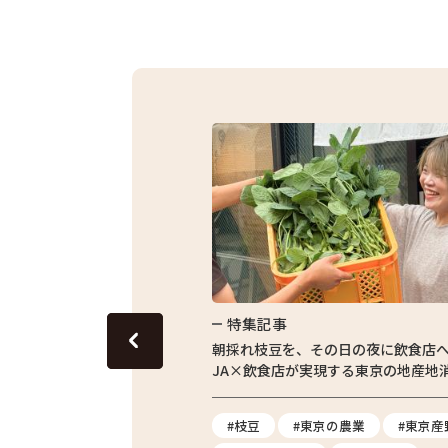
特集記事
東京の田んぼ。青梅・東京繁
朝採れ枝豆を、その日の夜に飲食店
体験をレポート
JA×飲食店が実現する東京の地産地
#農業体験
#枝豆
#東京の農業
#東京産