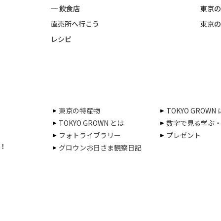
─ 飲食店
東京の
直売所へ行こう
東京の
レシピ
東京の特産物
TOKYO GROWN
TOKYO GROWN とは
数字で見る学ぶ
フォトライブラリー
プレゼント
！
グロウンお日さま観察日記