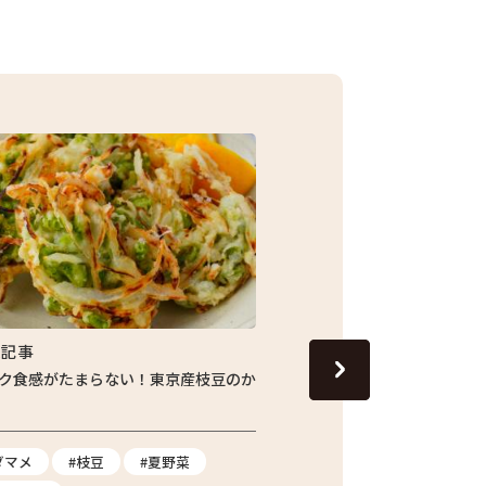
集記事
特集記事
ク食感がたまらない！東京産枝豆のか
じゅわっと旬の味わい！し
ナスの焼きびたし
ダマメ
#枝豆
#夏野菜
#ナス
#夏野菜
#