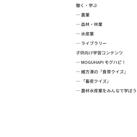
働く・学ぶ
─ 農業
─ 森林・林業
─ 水産業
─ ライブラリー
子供向け学習コンテンツ
─ MOGUHAPI モグハピ！
─ 緒方湊の「食育クイズ」
─ 「畜産クイズ」
─ 農林水産業をみんなで学ぼう