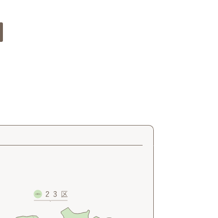
─ 水産業
─ ライブラリー
子供向け学習コンテンツ
─ MOGUHAPI モグハピ！
─ 緒方湊の「食育クイズ」
─ 「畜産クイズ」
─ 農林水産業をみんなで学ぼう！