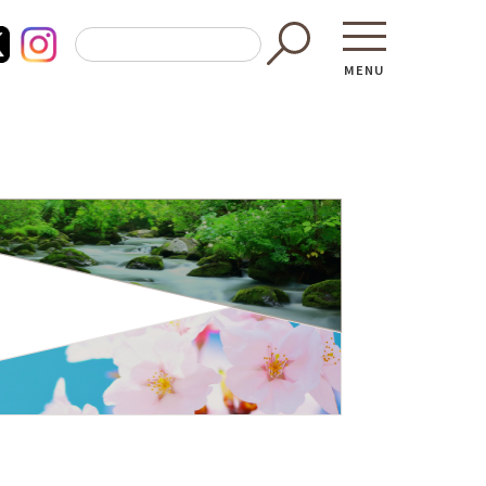
MENU
東京都GAP
買う・食べ
─ 東京都GAP認証者一覧
─ 加工品
東京都の食材を使った料理教室
─ 販売店
働く・学ぶ
─ 飲食店
─ 農業
直売所へ行
─ 森林・林業
レシピ