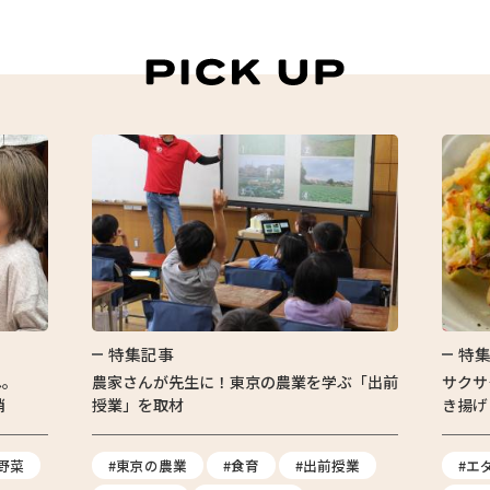
特集記事
特
へ。
農家さんが先生に！東京の農業を学ぶ「出前
サクサ
消
授業」を取材
き揚げ
野菜
#東京の農業
#食育
#出前授業
#エ