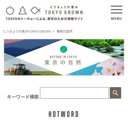
MENU
とうきょうの恵みTOKYO GROWN
東京の自然
東
京
の
キーワード検索
自
然
HOTWORD