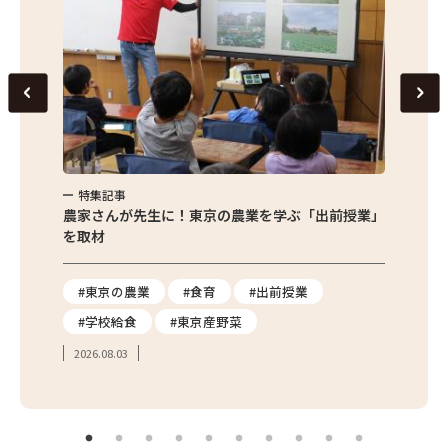
特集記事
特集
味わお
農家さんが先生に！東京の農業を学ぶ「出前授業」
サクサ
を取材
#東京の農業
#食育
#出前授業
#エ
#学校給食
#東京産野菜
#簡
2026.08.03
2026.