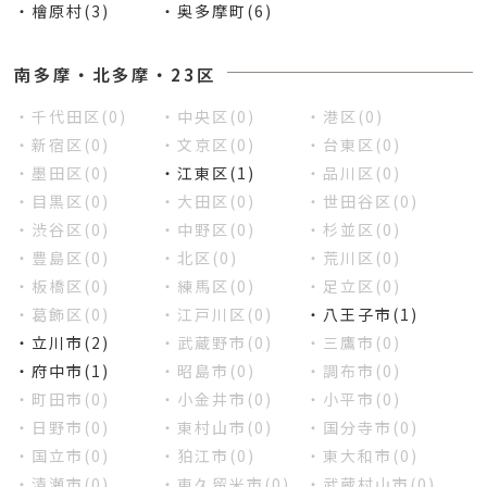
・檜原村(3)
・奥多摩町(6)
南多摩・北多摩・23区
・千代田区(0)
・中央区(0)
・港区(0)
・新宿区(0)
・文京区(0)
・台東区(0)
・墨田区(0)
・江東区(1)
・品川区(0)
・目黒区(0)
・大田区(0)
・世田谷区(0)
・渋谷区(0)
・中野区(0)
・杉並区(0)
・豊島区(0)
・北区(0)
・荒川区(0)
・板橋区(0)
・練馬区(0)
・足立区(0)
・葛飾区(0)
・江戸川区(0)
・八王子市(1)
・立川市(2)
・武蔵野市(0)
・三鷹市(0)
・府中市(1)
・昭島市(0)
・調布市(0)
・町田市(0)
・小金井市(0)
・小平市(0)
・日野市(0)
・東村山市(0)
・国分寺市(0)
・国立市(0)
・狛江市(0)
・東大和市(0)
・清瀬市(0)
・東久留米市(0)
・武蔵村山市(0)