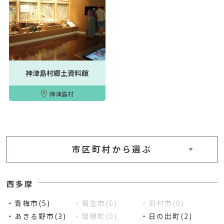
神津島村郷土資料館
神津島村
市区町村から選ぶ
西多摩
・青梅市(5)
・福生市(0)
・羽村市(0)
・あきる野市(3)
・瑞穂町(0)
・日の出町(2)