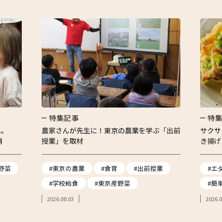
特集記事
特
へ。
農家さんが先生に！東京の農業を学ぶ「出前
サクサ
消
授業」を取材
き揚げ
野菜
#東京の農業
#食育
#出前授業
#エ
#学校給食
#東京産野菜
#簡
2026.08.03
2026.0