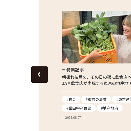
特集記事
東京の田んぼ。青梅・東京繁
朝採れ枝豆を、その日の夜に飲食店
体験をレポート
JA×飲食店が実現する東京の地産地
#農業体験
#枝豆
#東京の農業
#東京産
#親子体験
#世田谷産野菜
#地産地消
2026.08.07