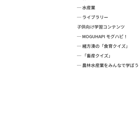
─ 水産業
─ ライブラリー
子供向け学習コンテンツ
─ MOGUHAPI モグハピ！
─ 緒方湊の「食育クイズ」
─ 「畜産クイズ」
─ 農林水産業をみんなで学ぼう