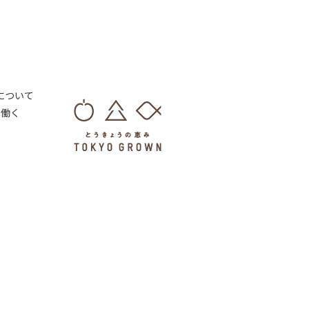
 について
・働く