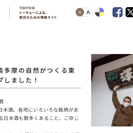
A
A
奥多摩の自然がつくる東
プしました！
酒
日本酒。各地にいろいろな銘柄があ
る日本酒も数多くあること、ご存じ