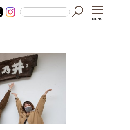
MENU
東京都GAP
買う・食べ
─ 東京都GAP認証者一覧
─ 加工品
東京都の食材を使った料理教室
─ 販売店
働く・学ぶ
─ 飲食店
─ 農業
直売所へ行
─ 森林・林業
レシピ