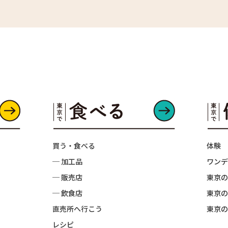
買う・食べる
体験
─ 加工品
ワンデ
─ 販売店
東京の
─ 飲食店
東京の
直売所へ行こう
東京の
レシピ