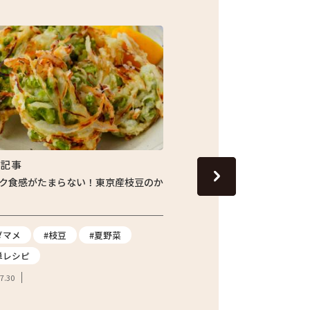
集記事
特集記事
ク食感がたまらない！東京産枝豆のか
じゅわっと旬の味わい！し
ナスの焼きびたし
ダマメ
#枝豆
#夏野菜
#ナス
#夏野菜
#
単レシピ
2026.07.24
7.30