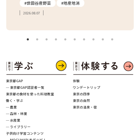
#世田谷産野菜
#地産地消
#学
2026.08.07
2026.
東京都GAP
体験
─ 東京都GAP認証者一覧
ワンデートリップ
東京都の食材を使った料理教室
東京の四季
働く・学ぶ
東京の自然
─ 農業
東京の温泉・宿
─ 森林・林業
─ 水産業
─ ライブラリー
子供向け学習コンテンツ
─ MOGUHAPI モグハピ！