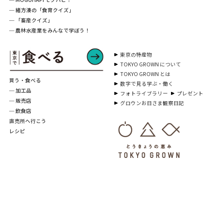
─ 緒方湊の「食育クイズ」
─ 「畜産クイズ」
─ 農林水産業をみんなで学ぼう！
東京の特産物
TOKYO GROWN について
TOKYO GROWN とは
買う・食べる
数字で見る学ぶ・働く
─ 加工品
フォトライブラリー
プレゼント
─ 販売店
グロウンお日さま観察日記
─ 飲食店
直売所へ行こう
レシピ