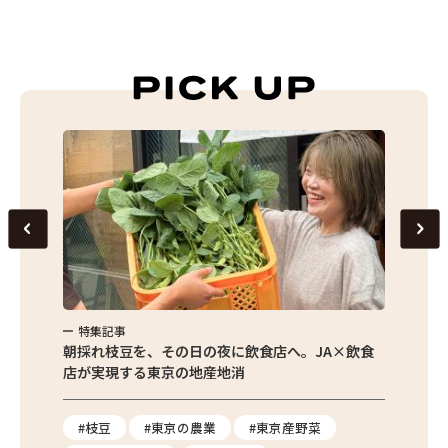
特集記事
特集
繁昌農園
朝採れ枝豆を、その日の夜に飲食店へ。JA×飲食
農家さ
店が実現する東京の地産地消
を取材
り
#枝豆
#東京の農業
#東京産野菜
#東