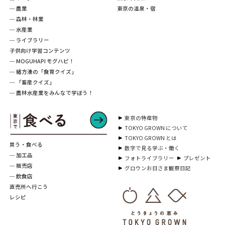
─ 農業
東京の温泉・宿
─ 森林・林業
─ 水産業
─ ライブラリー
子供向け学習コンテンツ
─ MOGUHAPI モグハピ！
─ 緒方湊の「食育クイズ」
─ 「畜産クイズ」
─ 農林水産業をみんなで学ぼう！
東京の特産物
TOKYO GROWN について
TOKYO GROWN とは
買う・食べる
数字で見る学ぶ・働く
─ 加工品
フォトライブラリー
プレゼント
─ 販売店
グロウンお日さま観察日記
─ 飲食店
直売所へ行こう
レシピ