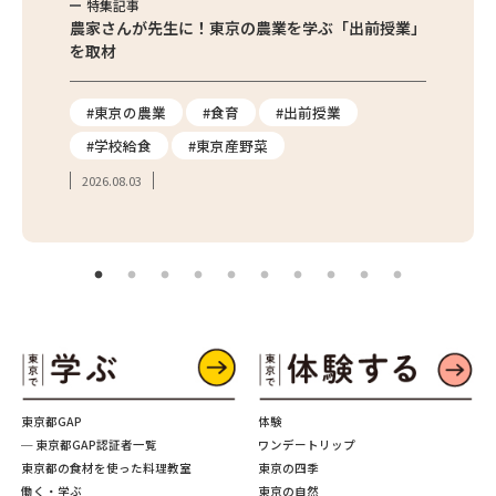
特集記事
特集
味わお
農家さんが先生に！東京の農業を学ぶ「出前授業」
サクサ
を取材
#東京の農業
#食育
#出前授業
#エ
#学校給食
#東京産野菜
#簡
2026.08.03
2026.
東京都GAP
体験
─ 東京都GAP認証者一覧
ワンデートリップ
東京都の食材を使った料理教室
東京の四季
働く・学ぶ
東京の自然