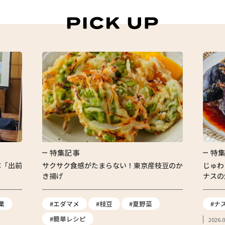
特集記事
特
ぶ「出前
サクサク食感がたまらない！東京産枝豆のか
じゅわ
き揚げ
ナスの
業
#エダマメ
#枝豆
#夏野菜
#ナ
#簡単レシピ
2026.0