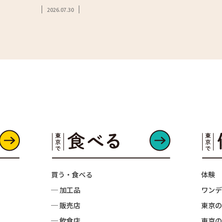
2026.07.30
買う・食べる
体験
─ 加工品
ワンデ
─ 販売店
東京の
─ 飲食店
東京の