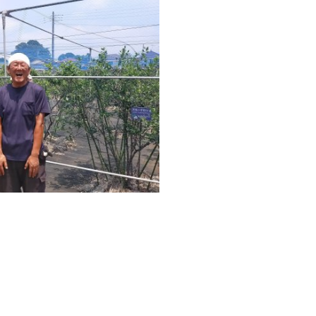
─ 水産業
─ ライブラリー
子供向け学習コンテンツ
─ MOGUHAPI モグハピ！
─ 緒方湊の「食育クイズ」
─ 「畜産クイズ」
─ 農林水産業をみんなで学ぼう！