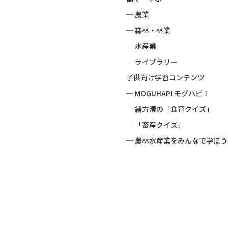
─ 農業
─ 森林・林業
─ 水産業
─ ライブラリー
子供向け学習コンテンツ
─ MOGUHAPI モグハピ！
─ 緒方湊の「食育クイズ」
─ 「畜産クイズ」
─ 農林水産業をみんなで学ぼう