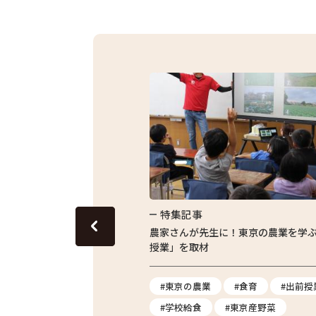
特集記事
グリーンピースのおいしさを
農家さんが先生に！東京の農業を学
授業」を取材
ス
#地産地消
#東京の農業
#食育
#出前授
#炊き込みご飯
#学校給食
#東京産野菜