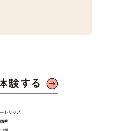
#東京産野菜
#農家へ
#地産地消
2026.07.21
ートリップ
四季
自然