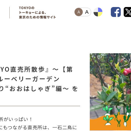
A
A
KYO直売所散歩』～【第
ルーベリーガーデン
取り“おおはしゃぎ”編～ を
所がいっぱい！
にもつながる直売所は、一石二鳥に