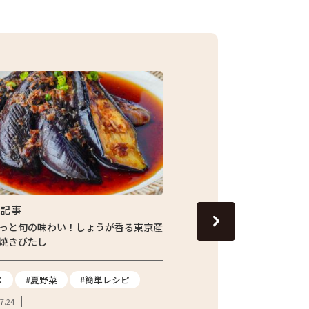
集記事
特集記事
っと旬の味わい！しょうが香る東京産
13代目の跡継ぎが守り続
焼きびたし
青梅市の「東京富の里 KAJI
てたジャガイモを訪ねて
ス
#夏野菜
#簡単レシピ
#ジャガイモ
#都市農
7.24