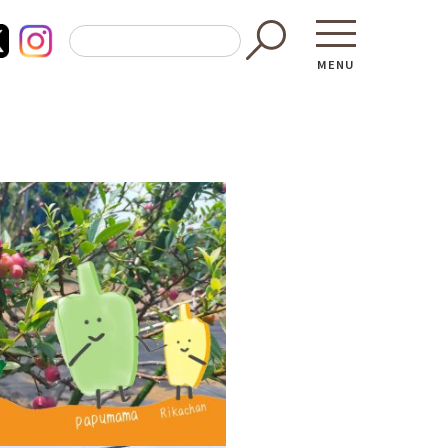
MENU
東京都GAP
買う・食べ
─ 東京都GAP認証者一覧
─ 加工品
東京都の食材を使った料理教室
─ 販売店
働く・学ぶ
─ 飲食店
─ 農業
直売所へ行
─ 森林・林業
レシピ