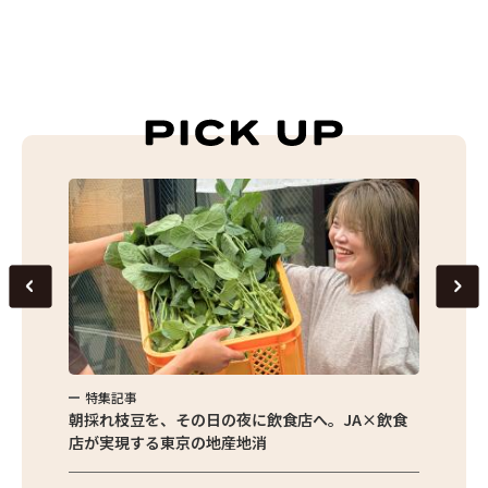
特集記事
特集
繁昌農園
朝採れ枝豆を、その日の夜に飲食店へ。JA×飲食
農家さ
店が実現する東京の地産地消
を取材