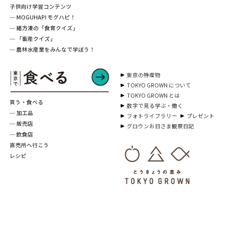
子供向け学習コンテンツ
─ MOGUHAPI モグハピ！
─ 緒方湊の「食育クイズ」
─ 「畜産クイズ」
─ 農林水産業をみんなで学ぼう！
東京の特産物
TOKYO GROWN について
TOKYO GROWN とは
買う・食べる
数字で見る学ぶ・働く
─ 加工品
フォトライブラリー
プレゼント
─ 販売店
グロウンお日さま観察日記
─ 飲食店
直売所へ行こう
レシピ