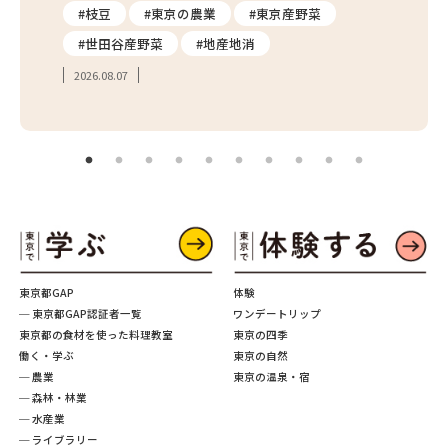
り
#枝豆
#東京の農業
#東京産野菜
#東
#世田谷産野菜
#地産地消
#学
2026.08.07
2026.
東京都GAP
体験
─ 東京都GAP認証者一覧
ワンデートリップ
東京都の食材を使った料理教室
東京の四季
働く・学ぶ
東京の自然
─ 農業
東京の温泉・宿
─ 森林・林業
─ 水産業
─ ライブラリー