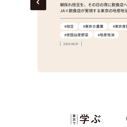
東京の田んぼ。青梅・東京繁
朝採れ枝豆を、その日の夜に飲食店
体験をレポート
JA×飲食店が実現する東京の地産地
#農業体験
#枝豆
#東京の農業
#東京産
#親子体験
#世田谷産野菜
#地産地消
2026.08.07