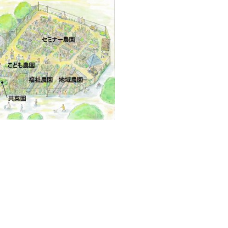
─ 水産業
─ ライブラリー
子供向け学習コンテンツ
─ MOGUHAPI モグハピ！
─ 緒方湊の「食育クイズ」
─ 「畜産クイズ」
─ 農林水産業をみんなで学ぼう！