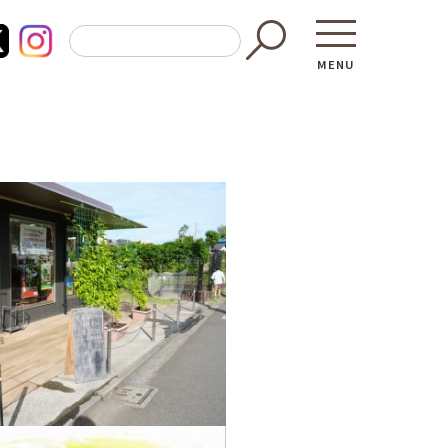
MENU
東京都GAP
買う・食べ
─ 東京都GAP認証者一覧
─ 加工品
東京都の食材を使った料理教室
─ 販売店
働く・学ぶ
─ 飲食店
─ 農業
直売所へ行
─ 森林・林業
レシピ