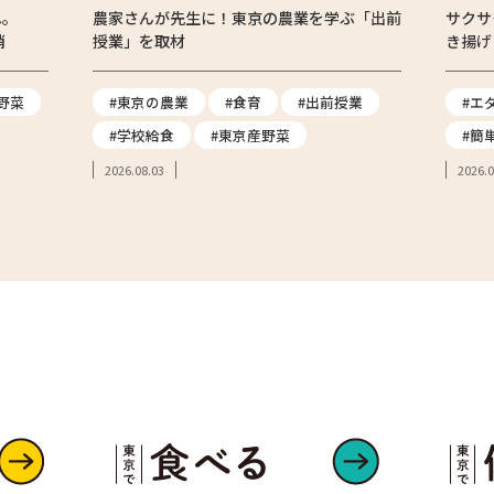
へ。
農家さんが先生に！東京の農業を学ぶ「出前
サクサ
消
授業」を取材
き揚げ
野菜
#東京の農業
#食育
#出前授業
#エ
#学校給食
#東京産野菜
#簡
2026.08.03
2026.0