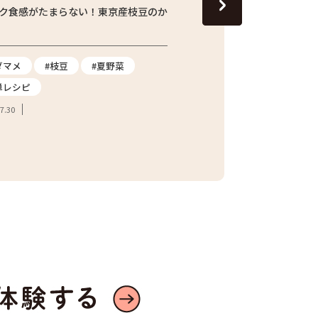
ク食感がたまらない！東京産枝豆のか
じゅわっと旬の味わい！し
ナスの焼きびたし
ダマメ
#枝豆
#夏野菜
#ナス
#夏野菜
#
単レシピ
2026.07.24
7.30