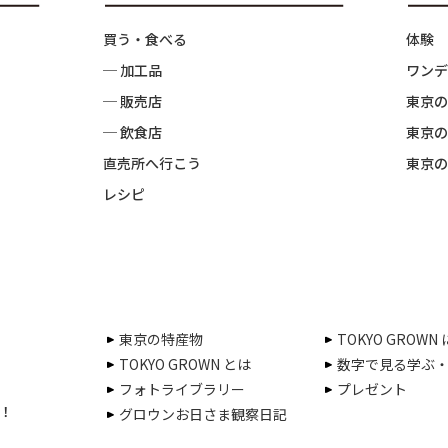
買う・食べる
体験
─ 加工品
ワンデ
─ 販売店
東京の
─ 飲食店
東京の
直売所へ行こう
東京の
レシピ
東京の特産物
TOKYO GROWN
TOKYO GROWN とは
数字で見る学ぶ
フォトライブラリー
プレゼント
！
グロウンお日さま観察日記