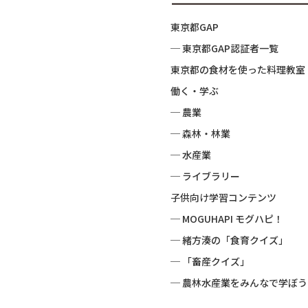
東京都GAP
─ 東京都GAP認証者一覧
東京都の食材を使った料理教室
働く・学ぶ
─ 農業
─ 森林・林業
─ 水産業
─ ライブラリー
子供向け学習コンテンツ
─ MOGUHAPI モグハピ！
─ 緒方湊の「食育クイズ」
─ 「畜産クイズ」
─ 農林水産業をみんなで学ぼう