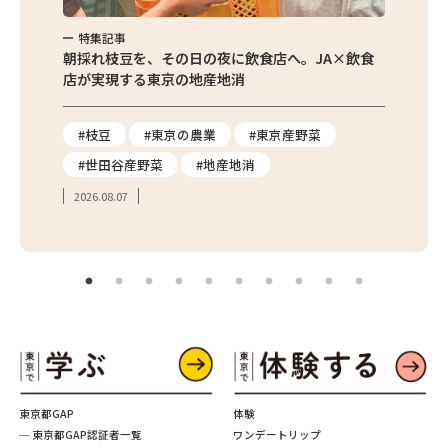
清水牧場 WESTLAND FARMの季節の絶品ジェラート
特集記事
特集
ゆずりは工房の東京産ジャムセット！
繁昌農園
朝採れ枝豆を、その日の夜に飲食店へ。JA×飲食
農家さ
店が実現する東京の地産地消
を取材
り
#枝豆
#東京の農業
#東京産野菜
#東
#世田谷産野菜
#地産地消
#学
2026.08.07
2026.
東京都GAP
体験
─ 東京都GAP認証者一覧
ワンデートリップ