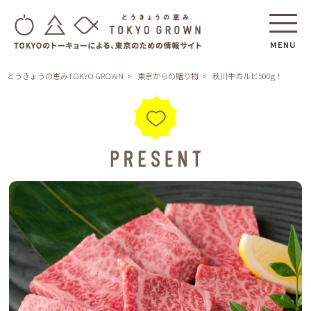
MENU
とうきょうの恵みTOKYO GROWN
東京からの贈り物
秋川牛カルビ500g！