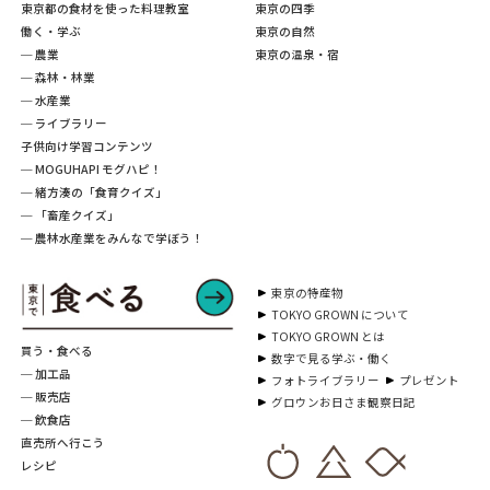
東京都の食材を使った料理教室
東京の四季
働く・学ぶ
東京の自然
─ 農業
東京の温泉・宿
─ 森林・林業
─ 水産業
─ ライブラリー
子供向け学習コンテンツ
─ MOGUHAPI モグハピ！
─ 緒方湊の「食育クイズ」
─ 「畜産クイズ」
─ 農林水産業をみんなで学ぼう！
東京の特産物
TOKYO GROWN について
TOKYO GROWN とは
買う・食べる
数字で見る学ぶ・働く
─ 加工品
フォトライブラリー
プレゼント
─ 販売店
グロウンお日さま観察日記
─ 飲食店
直売所へ行こう
レシピ