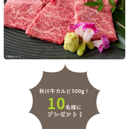
秋川牛カルビ500g！
10
名様に