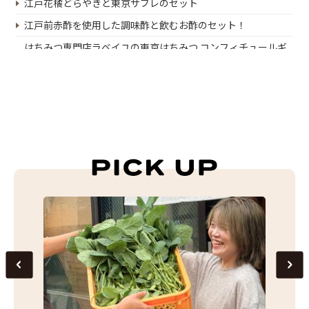
江戸花橘どらやきと東京サブレのセット
江戸前赤酢を使用した調味酢と飲むお酢のセット！
はちみつ専門店ラベイユの東京はちみつ コンフィチュールギ
フト
東京産のイチゴ！
八丈島応援プレゼントキャンペーン第3弾
八丈島応援プレゼントキャンペーン第2弾
八丈島・青ヶ島応援プレゼントキャンペーン
東京発銘柄豚 TOKYO X しゃぶしゃぶセット
八丈島産有機レモン黒酢と万能調味料のセット
おつかれさまカレーセット
フロマージュ・デュ・テロワールのチーズセット
東京の老舗メーカー・トキハソースの厳選ソースセット
大多摩ハムのMATOIプレミアム TOKYO X桜燻ハム6品詰合せ
風の散歩道 レモンケーキ