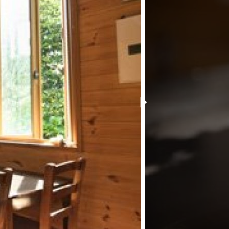
─ 水産業
─ ライブラリー
子供向け学習コンテンツ
─ MOGUHAPI モグハピ！
─ 緒方湊の「食育クイズ」
─ 「畜産クイズ」
─ 農林水産業をみんなで学ぼう！