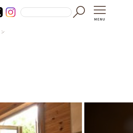
MENU
ノン
東京都GAP
買う・食べ
─ 東京都GAP認証者一覧
─ 加工品
東京都の食材を使った料理教室
─ 販売店
働く・学ぶ
─ 飲食店
─ 農業
直売所へ行
─ 森林・林業
レシピ