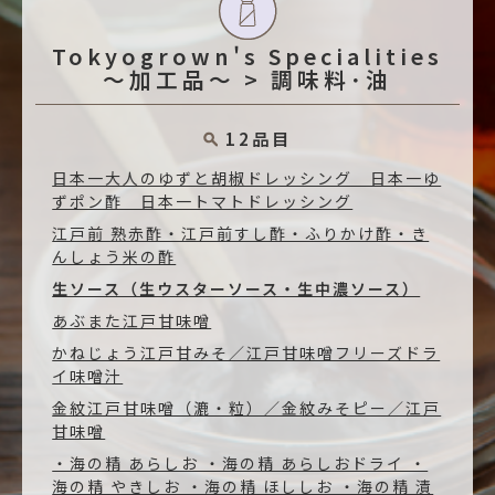
Tokyogrown's Specialities
～加工品～ > 調味料･油
12品目
日本一大人のゆずと胡椒ドレッシング 日本一ゆ
ずポン酢 日本一トマトドレッシング
江戸前 熟赤酢・江戸前すし酢・ふりかけ酢・き
んしょう米の酢
生ソース（生ウスターソース・生中濃ソース）
あぶまた江戸甘味噌
かねじょう江戸甘みそ／江戸甘味噌フリーズドラ
イ味噌汁
金紋江戸甘味噌（漉・粒）／金紋みそピー／江戸
甘味噌
・海の精 あらしお ・海の精 あらしおドライ ・
海の精 やきしお ・海の精 ほししお ・海の精 漬