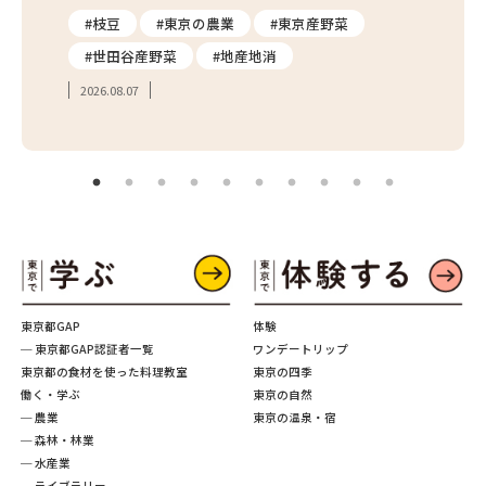
り
#枝豆
#東京の農業
#東京産野菜
#東
#世田谷産野菜
#地産地消
#学
2026.08.07
2026.
東京都GAP
体験
─ 東京都GAP認証者一覧
ワンデートリップ
東京都の食材を使った料理教室
東京の四季
働く・学ぶ
東京の自然
─ 農業
東京の温泉・宿
─ 森林・林業
─ 水産業
─ ライブラリー