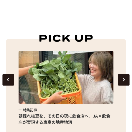
特集記事
特集
繁昌農園
朝採れ枝豆を、その日の夜に飲食店へ。JA×飲食
農家さ
店が実現する東京の地産地消
を取材