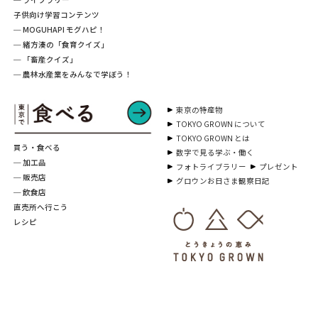
子供向け学習コンテンツ
─ MOGUHAPI モグハピ！
─ 緒方湊の「食育クイズ」
─ 「畜産クイズ」
─ 農林水産業をみんなで学ぼう！
東京の特産物
TOKYO GROWN について
TOKYO GROWN とは
買う・食べる
数字で見る学ぶ・働く
─ 加工品
フォトライブラリー
プレゼント
─ 販売店
グロウンお日さま観察日記
─ 飲食店
直売所へ行こう
レシピ