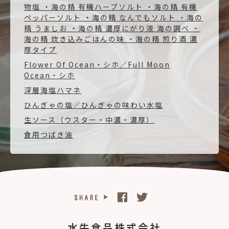
物塩 ・海の精 有機ハーブソルト ・海の精 有機
ペッパーソルト ・海の精 なんでもソルト ・海の
精 うましお ・海の精 濃厚にがり液 海の調べ ・
海の精 炊き込みごはんの味 ・海の精 煎り酒 濃
厚タイプ
Flower Of Ocean・シホ／Full Moon
Ocean・シホ
深層海塩ハマネ
ひんぎゃの塩／ひんぎゃの味わい水塩
生ソース（ウスター・中濃・濃厚）
食用つばき油
水牛食品株式会社