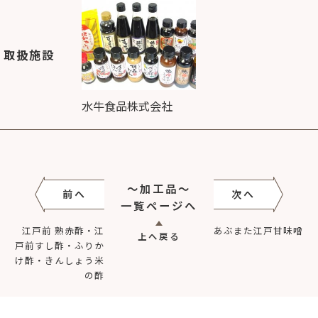
取扱施設
水牛食品株式会社
～加工品～
前へ
次へ
一覧ページへ
江戸前 熟赤酢・江
あぶまた江戸甘味噌
上へ戻る
戸前すし酢・ふりか
け酢・きんしょう米
の酢