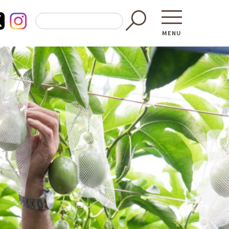
MENU
東京都GAP
買う・食べ
─ 東京都GAP認証者一覧
─ 加工品
東京都の食材を使った料理教室
─ 販売店
働く・学ぶ
─ 飲食店
─ 農業
直売所へ行
─ 森林・林業
レシピ