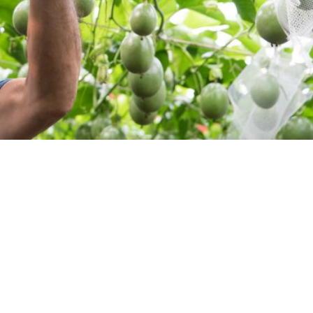
─ 水産業
─ ライブラリー
子供向け学習コンテンツ
─ MOGUHAPI モグハピ！
─ 緒方湊の「食育クイズ」
─ 「畜産クイズ」
─ 農林水産業をみんなで学ぼう！