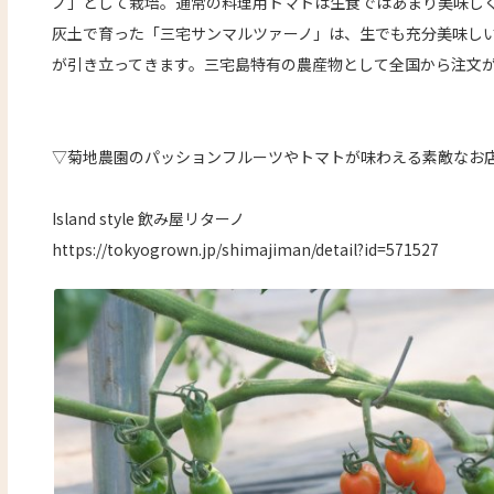
ノ」として栽培。通常の料理用トマトは生食ではあまり美味し
灰土で育った「三宅サンマルツァーノ」は、生でも充分美味し
が引き立ってきます。三宅島特有の農産物として全国から注文
▽菊地農園のパッションフルーツやトマトが味わえる素敵なお
Island style 飲み屋リターノ
https://tokyogrown.jp/shimajiman/detail?id=571527