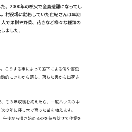
た。2000年の噴火で全島避難になってし
ん。村役場に勤務していた世紀さんは早期
３人で果樹や野菜、花きなど様々な種類の
長しました。
ん。こうする事によって落下による傷や害虫
自動的にツルから落ち、落ちた実から出荷さ
で、その年収穫を終えたら、一度ハウスの中
。次の年に挿し木で育った苗を植えます。
、午後から咲き始めるのを待ち伏せて作業を