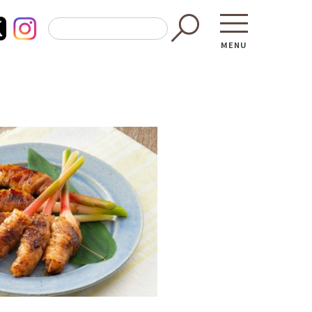
MENU
東京都GAP
買う・食べ
─ 東京都GAP認証者一覧
─ 加工品
東京都の食材を使った料理教室
─ 販売店
働く・学ぶ
─ 飲食店
─ 農業
直売所へ行
─ 森林・林業
レシピ