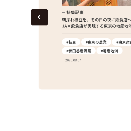
特集記事
東京の田んぼ。青梅・東京繁
朝採れ枝豆を、その日の夜に飲食店
体験をレポート
JA×飲食店が実現する東京の地産地
#農業体験
#枝豆
#東京の農業
#東京産
#親子体験
#世田谷産野菜
#地産地消
2026.08.07