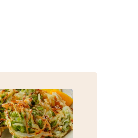
─ 水産業
─ ライブラリー
子供向け学習コンテンツ
─ MOGUHAPI モグハピ！
─ 緒方湊の「食育クイズ」
─ 「畜産クイズ」
─ 農林水産業をみんなで学ぼう！