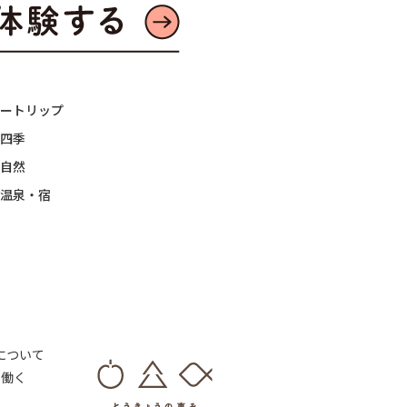
ートリップ
四季
自然
温泉・宿
 について
・働く