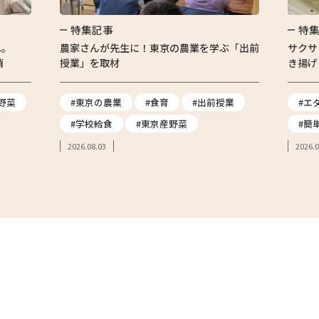
特集記事
特
へ。
農家さんが先生に！東京の農業を学ぶ「出前
サクサ
消
授業」を取材
き揚げ
野菜
#東京の農業
#食育
#出前授業
#エ
#学校給食
#東京産野菜
#簡
2026.08.03
2026.0