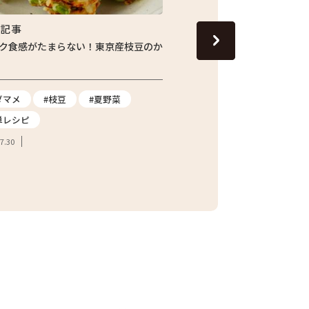
集記事
特集記事
ク食感がたまらない！東京産枝豆のか
じゅわっと旬の味わい！し
ナスの焼きびたし
ダマメ
#枝豆
#夏野菜
#ナス
#夏野菜
#
単レシピ
2026.07.24
7.30