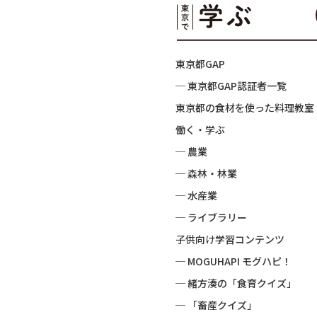
東京都GAP
─ 東京都GAP認証者一覧
東京都の食材を使った料理教室
働く・学ぶ
─ 農業
─ 森林・林業
─ 水産業
─ ライブラリー
子供向け学習コンテンツ
─ MOGUHAPI モグハピ！
─ 緒方湊の「食育クイズ」
─ 「畜産クイズ」