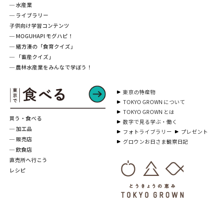
─ 水産業
─ ライブラリー
子供向け学習コンテンツ
─ MOGUHAPI モグハピ！
─ 緒方湊の「食育クイズ」
─ 「畜産クイズ」
─ 農林水産業をみんなで学ぼう！
東京の特産物
TOKYO GROWN について
TOKYO GROWN とは
買う・食べる
数字で見る学ぶ・働く
─ 加工品
フォトライブラリー
プレゼント
─ 販売店
グロウンお日さま観察日記
─ 飲食店
直売所へ行こう
レシピ