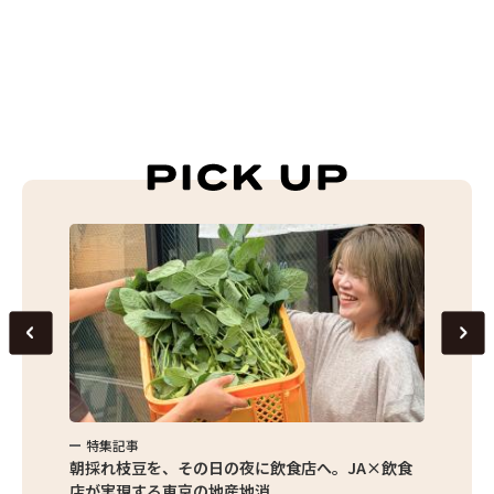
特集記事
特集
繁昌農園
朝採れ枝豆を、その日の夜に飲食店へ。JA×飲食
農家さ
店が実現する東京の地産地消
を取材