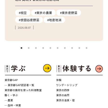
り
#枝豆
#東京の農業
#東京産野菜
#東
#世田谷産野菜
#地産地消
#学
2026.08.07
2026.
東京都GAP
体験
─ 東京都GAP認証者一覧
ワンデートリップ
東京都の食材を使った料理教室
東京の四季
働く・学ぶ
東京の自然
─ 農業
東京の温泉・宿
─ 森林・林業