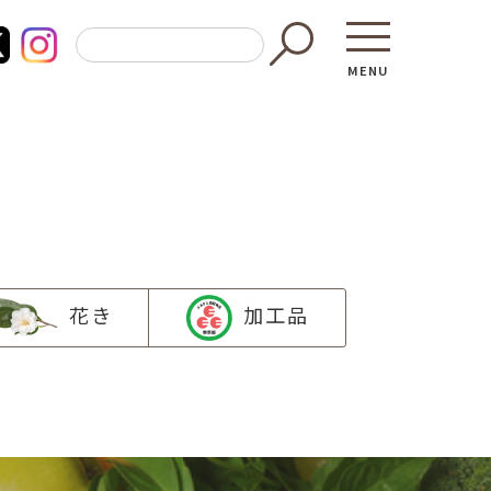
MENU
花き
加工品
東京都GAP
買う・食べ
─ 東京都GAP認証者一覧
─ 加工品
東京都の食材を使った料理教室
─ 販売店
働く・学ぶ
─ 飲食店
─ 農業
直売所へ行
─ 森林・林業
レシピ