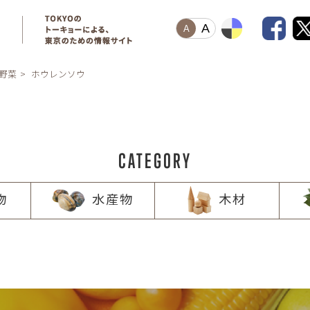
A
A
野菜
ホウレンソウ
CATEGORY
物
水産物
木材