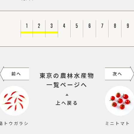
1
2
3
4
5
6
7
8
9
前へ
次へ
東京の農林水産物
一覧ページへ
上へ戻る
島トウガラシ
ミニトマト