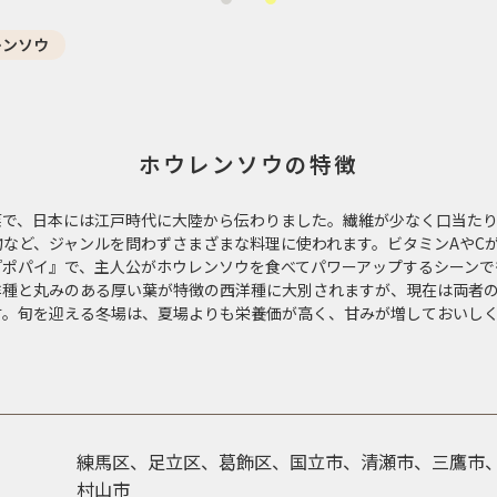
レンソウ
ホウレンソウの特徴
菜で、日本には江戸時代に大陸から伝わりました。繊維が少なく口当た
など、ジャンルを問わずさまざまな料理に使われます。ビタミンAやC
『ポパイ』で、主人公がホウレンソウを食べてパワーアップするシーンで
洋種と丸みのある厚い葉が特徴の西洋種に大別されますが、現在は両者
す。旬を迎える冬場は、夏場よりも栄養価が高く、甘みが増しておいし
練馬区、足立区、葛飾区、国立市、清瀬市、三鷹市
村山市