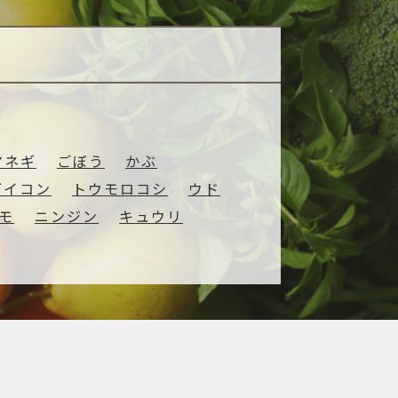
─ 水産業
─ ライブラリー
子供向け学習コンテンツ
─ MOGUHAPI モグハピ！
─ 緒方湊の「食育クイズ」
─ 「畜産クイズ」
マネギ
ごぼう
かぶ
─ 農林水産業をみんなで学ぼう！
ダイコン
トウモロコシ
ウド
モ
ニンジン
キュウリ