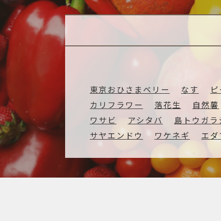
東京おひさまベリー
なす
ピ
カリフラワー
落花生
自然薯
ワサビ
アシタバ
島トウガラ
サヤエンドウ
ワケネギ
エダ