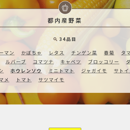
都内産野菜
34品目
ーマン
かぼちゃ
レタス
チンゲン菜
春菊
タ
ルバーブ
コマツナ
キャベツ
ブロッコリー
シ
ホウレンソウ
ミニトマト
ジャガイモ
サトイ
マメ
トマト
サツマイモ