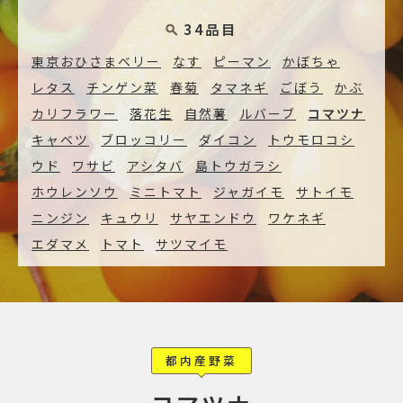
34品目
東京おひさまベリー
なす
ピーマン
かぼちゃ
レタス
チンゲン菜
春菊
タマネギ
ごぼう
かぶ
カリフラワー
落花生
自然薯
ルバーブ
コマツナ
キャベツ
ブロッコリー
ダイコン
トウモロコシ
ウド
ワサビ
アシタバ
島トウガラシ
ホウレンソウ
ミニトマト
ジャガイモ
サトイモ
ニンジン
キュウリ
サヤエンドウ
ワケネギ
エダマメ
トマト
サツマイモ
都内産野菜