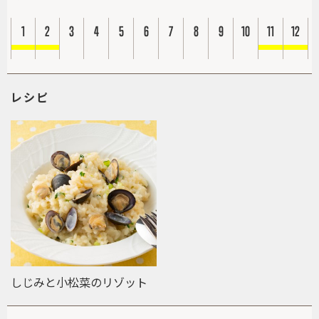
1
2
3
4
5
6
7
8
9
10
11
12
レシピ
しじみと小松菜のリゾット