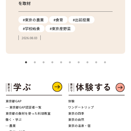
を取材
#東京の農業
#食育
#出前授業
#エ
#学校給食
#東京産野菜
#簡
2026.08.03
2026.
東京都GAP
体験
─ 東京都GAP認証者一覧
ワンデートリップ
東京都の食材を使った料理教室
東京の四季
働く・学ぶ
東京の自然
─ 農業
東京の温泉・宿