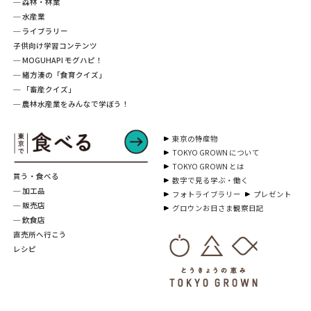
─ 森林・林業
─ 水産業
─ ライブラリー
子供向け学習コンテンツ
─ MOGUHAPI モグハピ！
─ 緒方湊の「食育クイズ」
─ 「畜産クイズ」
─ 農林水産業をみんなで学ぼう！
東京の特産物
TOKYO GROWN について
TOKYO GROWN とは
買う・食べる
数字で見る学ぶ・働く
─ 加工品
フォトライブラリー
プレゼント
─ 販売店
グロウンお日さま観察日記
─ 飲食店
直売所へ行こう
レシピ