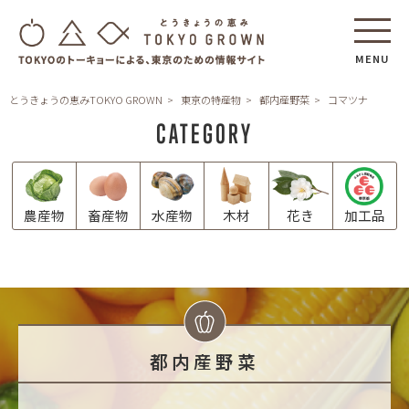
MENU
とうきょうの恵みTOKYO GROWN
東京の特産物
都内産野菜
コマツナ
CATEGORY
農産物
畜産物
水産物
木材
花き
加工品
都内産野菜