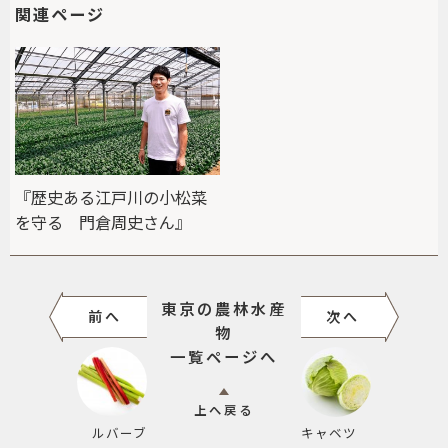
関連ページ
『歴史ある江戸川の小松菜
を守る 門倉周史さん』
東京の農林水産
前へ
次へ
物
一覧ページへ
上へ戻る
ルバーブ
キャベツ