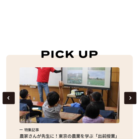
特集記事
特集
味わお
農家さんが先生に！東京の農業を学ぶ「出前授業」
サクサ