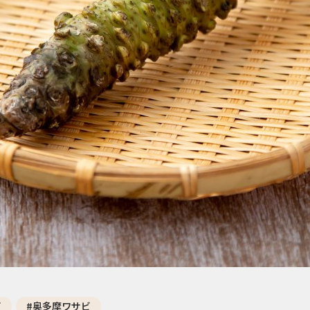
ビ
#奥多摩ワサビ