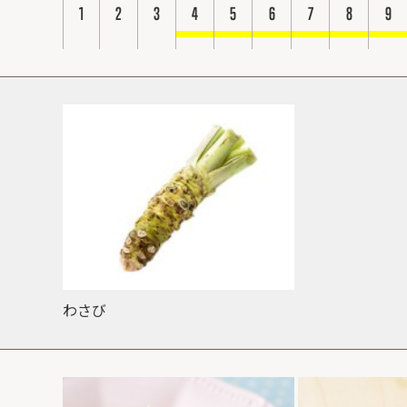
1
2
3
4
5
6
7
8
9
わさび