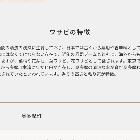
ワサビの特徴
山間の清流の浅瀬に生育しており、日本では古くから薬用や香辛料とし
味にはなくてはならない存在で、近年の寿司ブームとともに、海外から
しますが、葉柄や花芽も、葉ワサビ、花ワサビとして食されます。東京
系から多摩川本流にワサビ田が点在し、奥多摩の清涼な水が育む奥多摩
上されていたといわれています。香りの高さと粘り気が特徴。
奥多摩町