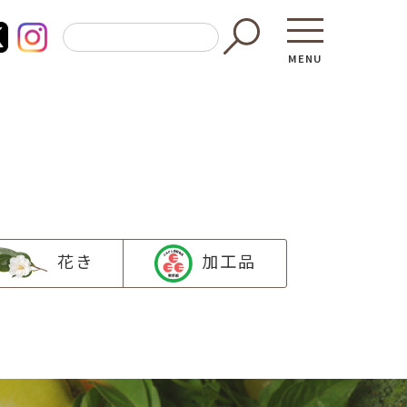
MENU
花き
加工品
東京都GAP
買う・食べ
─ 東京都GAP認証者一覧
─ 加工品
東京都の食材を使った料理教室
─ 販売店
働く・学ぶ
─ 飲食店
─ 農業
直売所へ行
─ 森林・林業
レシピ