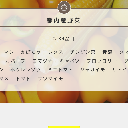
都内産野菜
34品目
ーマン
かぼちゃ
レタス
チンゲン菜
春菊
タ
ルバーブ
コマツナ
キャベツ
ブロッコリー
シ
ホウレンソウ
ミニトマト
ジャガイモ
サトイ
マメ
トマト
サツマイモ