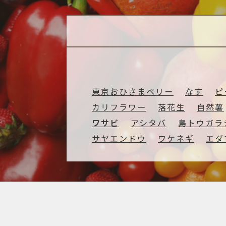
東京おひさまベリー
なす
ピ
カリフラワー
落花生
自然薯
ワサビ
アシタバ
島トウガラ
サヤエンドウ
ワケネギ
エダ