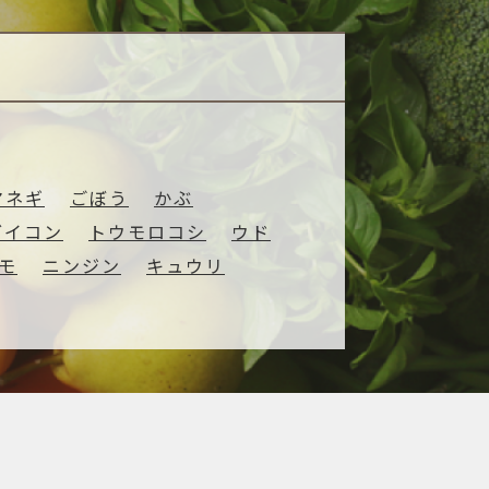
─ 水産業
─ ライブラリー
子供向け学習コンテンツ
─ MOGUHAPI モグハピ！
─ 緒方湊の「食育クイズ」
─ 「畜産クイズ」
マネギ
ごぼう
かぶ
─ 農林水産業をみんなで学ぼう！
ダイコン
トウモロコシ
ウド
モ
ニンジン
キュウリ