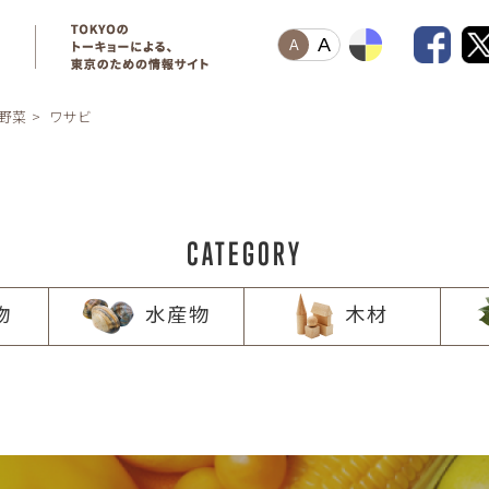
A
A
野菜
ワサビ
CATEGORY
物
水産物
木材