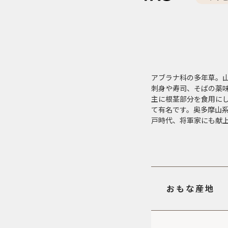
アブラナ科の多年草。
刺身や寿司、そばの薬
主に根茎部分を食用に
て有名です。奥多摩山
戸時代、将軍家にも献
おもな産地