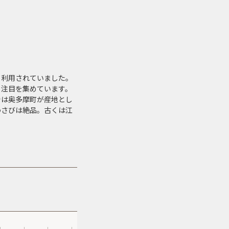
て利用されていました。
も注目を集めています。
では奥多摩町が産地とし
わさびは絶品。古くは江