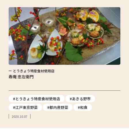
とうきょう特産食材使用店
寿庵 忠左衛門
#とうきょう特産食材使用店
#あきる野市
#江戸東京野菜
#都内産野菜
#和食
2020.10.07