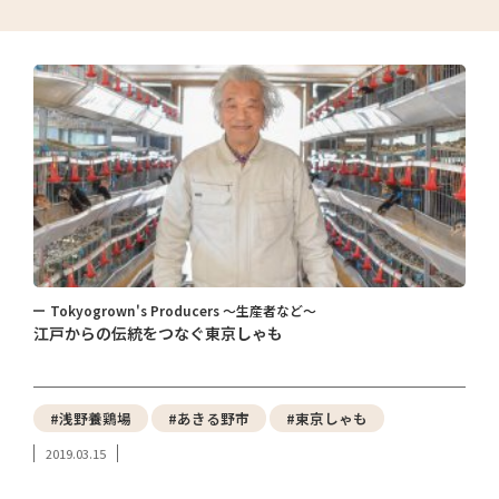
Tokyogrown's Producers ～生産者など～
江戸からの伝統をつなぐ東京しゃも
#浅野養鶏場
#あきる野市
#東京しゃも
2019.03.15