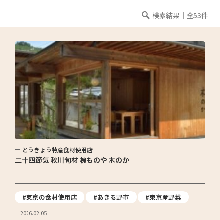
検索結果｜全53件｜
とうきょう特産食材使用店
二十四節気 秋川旬材 椀ものや 木のか
#東京の食材使用店
#あきる野市
#東京産野菜
2026.02.05