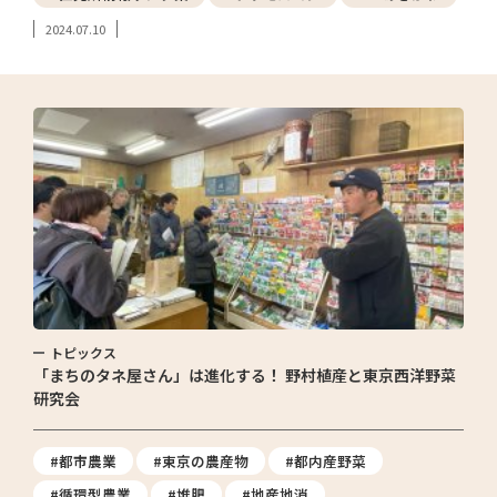
2024.07.10
トピックス
「まちのタネ屋さん」は進化する！ 野村植産と東京西洋野菜
研究会
#都市農業
#東京の農産物
#都内産野菜
#循環型農業
#堆肥
#地産地消