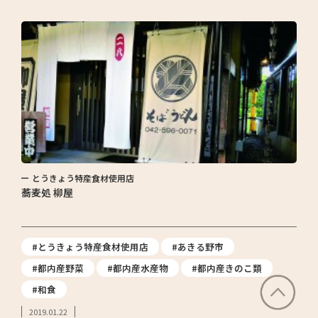
とうきょう特産食材使用店
蕎麦処 柳屋
#とうきょう特産食材使用店
#あきる野市
#都内産野菜
#都内産水産物
#都内産きのこ類
#和食
2019.01.22