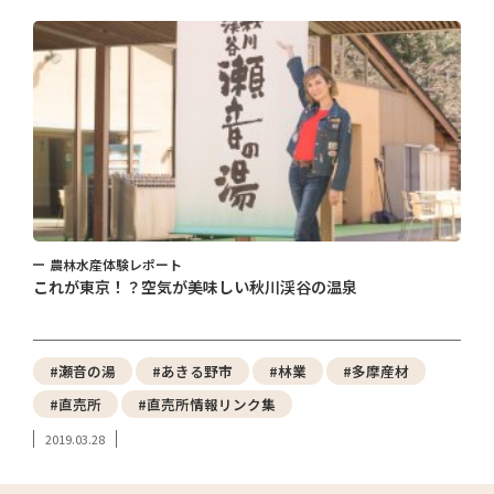
農林水産体験レポート
これが東京！？空気が美味しい秋川渓谷の温泉
#瀬音の湯
#あきる野市
#林業
#多摩産材
#直売所
#直売所情報リンク集
2019.03.28