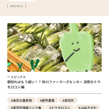
2025.02.21
トピックス
朝採れはもう遅い！？ 秋川ファーマーズセンター 深夜のトウ
モロコシ編
#東京の農産物
#都市農業
#直売所
#直売所情報リンク集
#トウモロコシ
#JAあきがわ