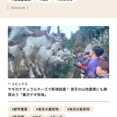
2024.03.08
トピックス
ヤギのナチュラルチーズで新規就農！ 東京の山地農業にも勝
算あり「養沢ヤギ牧場」
#都市農業
#東京の農産物
#東京の畜産物
#畜産業
#ヤギ
#チーズ