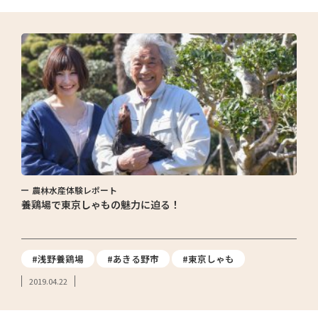
農林水産体験レポート
養鶏場で東京しゃもの魅力に迫る！
#浅野養鶏場
#あきる野市
#東京しゃも
2019.04.22