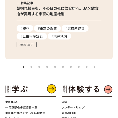
特集記事
特集
繁昌農園
朝採れ枝豆を、その日の夜に飲食店へ。JA×飲食
農家さ
店が実現する東京の地産地消
を取材
り
#枝豆
#東京の農業
#東京産野菜
#東
#世田谷産野菜
#地産地消
#学
2026.08.07
2026.
東京都GAP
体験
─ 東京都GAP認証者一覧
ワンデートリップ
東京都の食材を使った料理教室
東京の四季