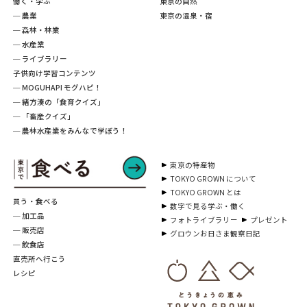
働く・学ぶ
東京の自然
─ 農業
東京の温泉・宿
─ 森林・林業
─ 水産業
─ ライブラリー
子供向け学習コンテンツ
─ MOGUHAPI モグハピ！
─ 緒方湊の「食育クイズ」
─ 「畜産クイズ」
─ 農林水産業をみんなで学ぼう！
東京の特産物
TOKYO GROWN について
TOKYO GROWN とは
買う・食べる
数字で見る学ぶ・働く
─ 加工品
フォトライブラリー
プレゼント
─ 販売店
グロウンお日さま観察日記
─ 飲食店
直売所へ行こう
レシピ