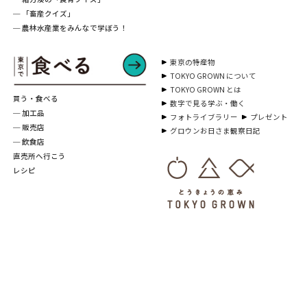
─ 「畜産クイズ」
─ 農林水産業をみんなで学ぼう！
東京の特産物
TOKYO GROWN について
TOKYO GROWN とは
買う・食べる
数字で見る学ぶ・働く
─ 加工品
フォトライブラリー
プレゼント
─ 販売店
グロウンお日さま観察日記
─ 飲食店
直売所へ行こう
レシピ