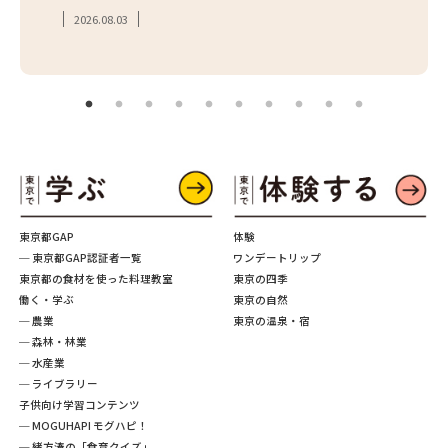
2026.08.03
2026.
東京都GAP
体験
─ 東京都GAP認証者一覧
ワンデートリップ
東京都の食材を使った料理教室
東京の四季
働く・学ぶ
東京の自然
─ 農業
東京の温泉・宿
─ 森林・林業
─ 水産業
─ ライブラリー
子供向け学習コンテンツ
─ MOGUHAPI モグハピ！
─ 緒方湊の「食育クイズ」