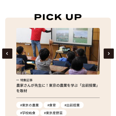
特集記事
特集
味わお
農家さんが先生に！東京の農業を学ぶ「出前授業」
サクサ
を取材
#東京の農業
#食育
#出前授業
#エ
#学校給食
#東京産野菜
#簡