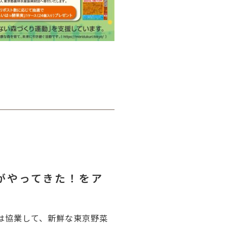
─ 水産業
─ ライブラリー
子供向け学習コンテンツ
─ MOGUHAPI モグハピ！
─ 緒方湊の「食育クイズ」
─ 「畜産クイズ」
─ 農林水産業をみんなで学ぼう！
がやってきた！をア
社は協業して、新鮮な東京野菜