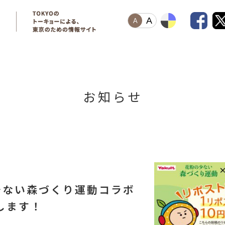
A
A
お知らせ
少ない森づくり運動コラボ
します！