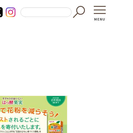
MENU
東京都GAP
買う・食べ
─ 東京都GAP認証者一覧
─ 加工品
東京都の食材を使った料理教室
─ 販売店
働く・学ぶ
─ 飲食店
─ 農業
直売所へ行
─ 森林・林業
レシピ