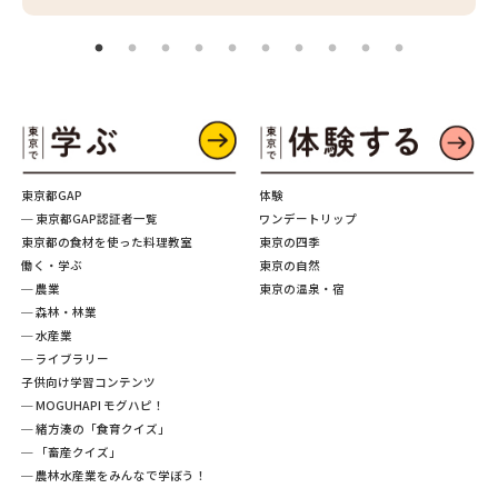
東京都GAP
体験
─ 東京都GAP認証者一覧
ワンデートリップ
東京都の食材を使った料理教室
東京の四季
働く・学ぶ
東京の自然
─ 農業
東京の温泉・宿
─ 森林・林業
─ 水産業
─ ライブラリー
子供向け学習コンテンツ
─ MOGUHAPI モグハピ！
─ 緒方湊の「食育クイズ」
─ 「畜産クイズ」
─ 農林水産業をみんなで学ぼう！