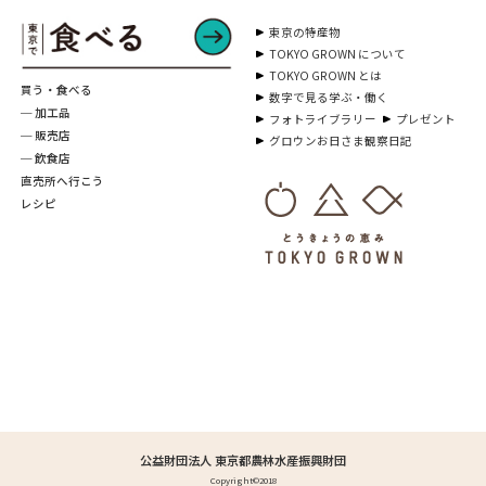
東京の特産物
TOKYO GROWN について
TOKYO GROWN とは
買う・食べる
数字で見る学ぶ・働く
─ 加工品
フォトライブラリー
プレゼント
─ 販売店
グロウンお日さま観察日記
─ 飲食店
直売所へ行こう
レシピ
公益財団法人 東京都農林水産振興財団
Copyright©2018