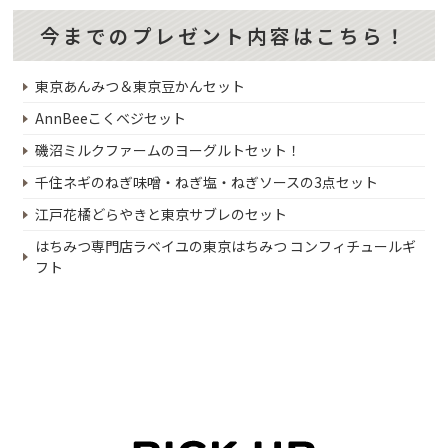
今までのプレゼント内容はこちら！
東京あんみつ＆東京豆かんセット
AnnBeeこくベジセット
磯沼ミルクファームのヨーグルトセット！
千住ネギのねぎ味噌・ねぎ塩・ねぎソースの3点セット
江戸花橘どらやきと東京サブレのセット
はちみつ専門店ラベイユの東京はちみつ コンフィチュールギ
フト
秋川牛カルビ500g！
東京産のイチゴ！
八丈島応援プレゼントキャンペーン第3弾
八丈島応援プレゼントキャンペーン第2弾
八丈島・青ヶ島応援プレゼントキャンペーン