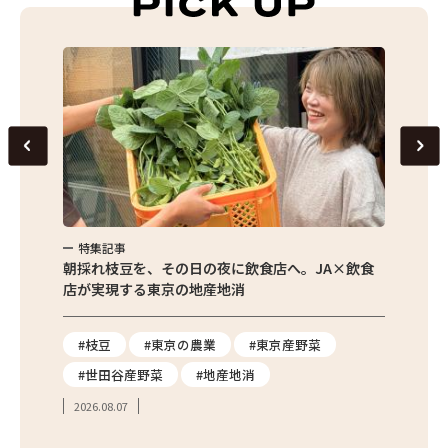
東京発銘柄豚 TOKYO X しゃぶしゃぶセット
八丈島産有機レモン黒酢と万能調味料のセット
おつかれさまカレーセット
フロマージュ・デュ・テロワールのチーズセット
東京の老舗メーカー・トキハソースの厳選ソースセット
大多摩ハムのMATOIプレミアム TOKYO X桜燻ハム6品詰合せ
風の散歩道 レモンケーキ
清水牧場 WESTLAND FARMの季節の絶品ジェラート
特集記事
特集
ゆずりは工房の東京産ジャムセット！
繁昌農園
朝採れ枝豆を、その日の夜に飲食店へ。JA×飲食
農家さ
店が実現する東京の地産地消
を取材
り
#枝豆
#東京の農業
#東京産野菜
#東
#世田谷産野菜
#地産地消
#学
2026.08.07
2026.