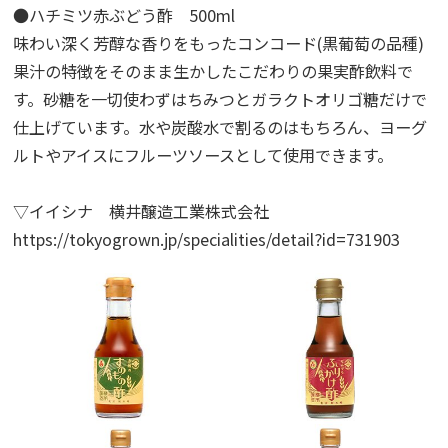
●ハチミツ赤ぶどう酢 500ml
味わい深く芳醇な香りをもったコンコード(黒葡萄の品種)
果汁の特徴をそのまま生かしたこだわりの果実酢飲料で
す。砂糖を一切使わずはちみつとガラクトオリゴ糖だけで
仕上げています。水や炭酸水で割るのはもちろん、ヨーグ
ルトやアイスにフルーツソースとして使用できます。
▽イイシナ 横井醸造工業株式会社
https://tokyogrown.jp/specialities/detail?id=731903