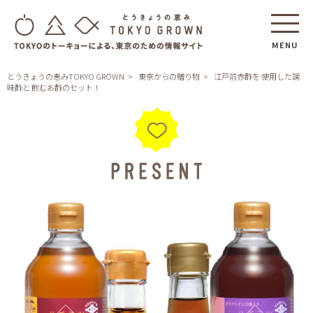
MENU
とうきょうの恵みTOKYO GROWN
東京からの贈り物
江戸前赤酢を 使用した調
味酢と 飲むお酢のセット！