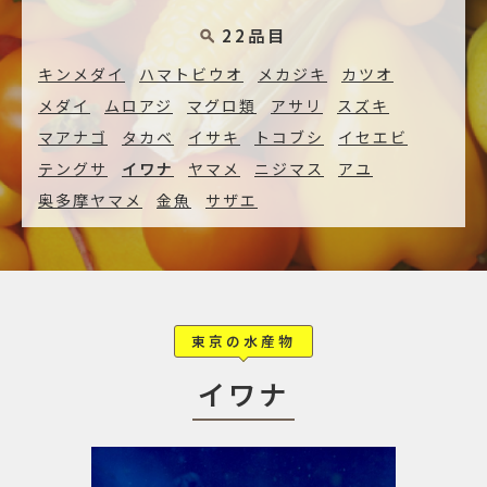
22品目
キンメダイ
ハマトビウオ
メカジキ
カツオ
メダイ
ムロアジ
マグロ類
アサリ
スズキ
マアナゴ
タカベ
イサキ
トコブシ
イセエビ
テングサ
イワナ
ヤマメ
ニジマス
アユ
奥多摩ヤマメ
金魚
サザエ
東京の水産物
イワナ