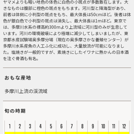
ヤマメよりも暗い地色の体色に白色の小斑点が多数散在します。大
きなものは腹部に橙色の斑点をもちます。河川型と降海型があり、
前者は体側に小判型の斑点をもち、最大体長は50cmほど。後者は体
色が銀白色で小判型の斑点は消失し、最大体長は1mほど。東京で
は、多摩川水系の標高約300mより上流域に河川型のみが生息して
います。河川の環境破壊により極端に減少してしまいましたが、東
京都水産試験場奥多摩分場（現在の奥多摩さかな養殖センター）が
多摩川水系産魚の人工ふ化に成功し、大量放流が可能になりまし
た。塩焼きが一般的ですが、素焼きにしたイワナに熱かんの日本酒
を注ぐ骨酒も有名。
おもな産地
多摩川上流の渓流域
旬の時期
1
2
3
4
5
6
7
8
9
10
11
12