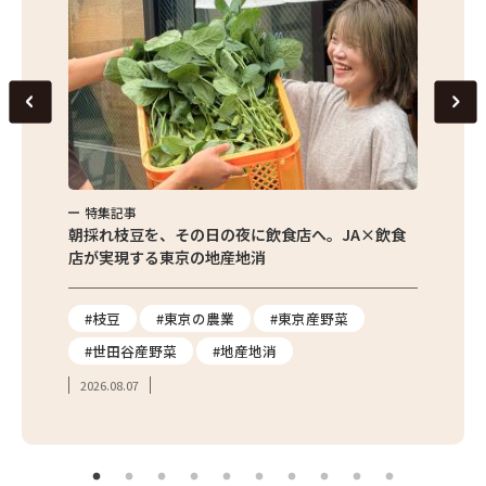
特集記事
特集
繁昌農園
朝採れ枝豆を、その日の夜に飲食店へ。JA×飲食
農家さ
店が実現する東京の地産地消
を取材
り
#枝豆
#東京の農業
#東京産野菜
#東
#世田谷産野菜
#地産地消
#学
2026.08.07
2026.