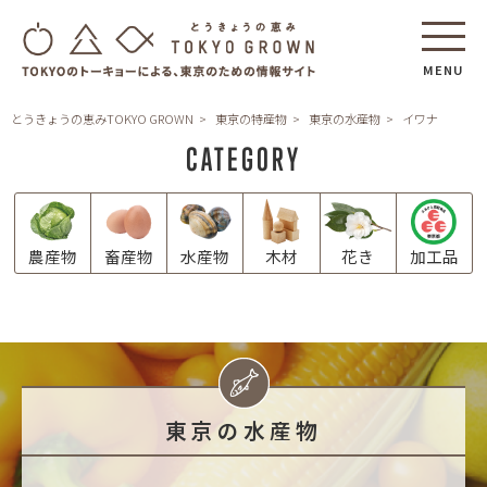
MENU
とうきょうの恵みTOKYO GROWN
東京の特産物
東京の水産物
イワナ
CATEGORY
農産物
畜産物
水産物
木材
花き
加工品
東京の水産物