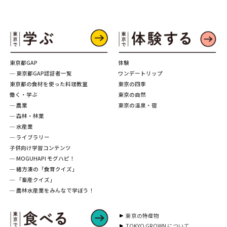
東京都GAP
体験
─ 東京都GAP認証者一覧
ワンデートリップ
東京都の食材を使った料理教室
東京の四季
働く・学ぶ
東京の自然
─ 農業
東京の温泉・宿
─ 森林・林業
─ 水産業
─ ライブラリー
子供向け学習コンテンツ
─ MOGUHAPI モグハピ！
─ 緒方湊の「食育クイズ」
─ 「畜産クイズ」
─ 農林水産業をみんなで学ぼう！
東京の特産物
TOKYO GROWN について