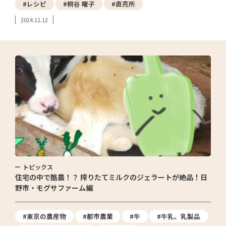
#レシピ
#桐谷 曜子
#直売所
2024.11.12
トピックス
住宅の中で酪農！？ 搾りたてミルクのジェラートが絶品！日
野市・モグサファーム編
#東京の農産物
#都市農業
#牛
#牛乳、乳製品