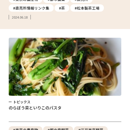
#直売所情報リンク集
#茶
#松本製茶工場
2024.06.18
トピックス
のらぼう菜といりこのパスタ
#東京の農産物
#都内産野菜
#江戸東京野菜