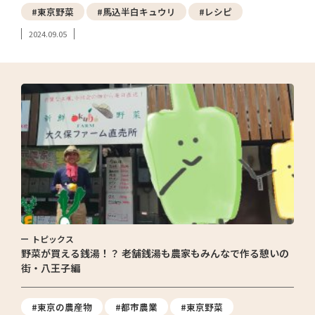
#東京野菜
#馬込半白キュウリ
#レシピ
2024.09.05
トピックス
野菜が買える銭湯！？ 老舗銭湯も農家もみんなで作る憩いの
街・八王子編
#東京の農産物
#都市農業
#東京野菜