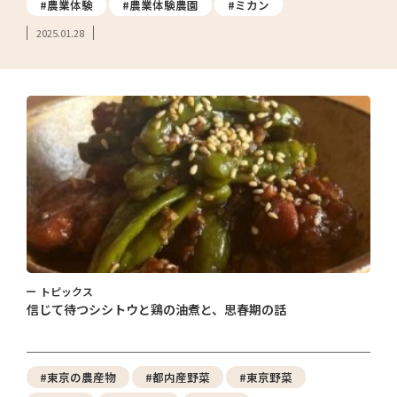
#農業体験
#農業体験農園
#ミカン
2025.01.28
トピックス
信じて待つシシトウと鶏の油煮と、思春期の話
#東京の農産物
#都内産野菜
#東京野菜