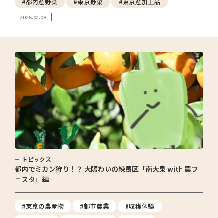
#都内産野菜
#東京野菜
#東京産加工品
2025.02.08
トピックス
都内でミカン狩り！？ 大賑わいの練馬区「南大泉 with 農フ
ェスタ」編
#東京の農産物
#都市農業
#収穫体験