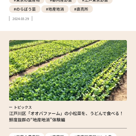
#のらぼう菜
#地産地消
#直売所
2024.03.29
トピックス
江戸川区「オオバファーム」の小松菜を、うどんで食べる！
鮮度抜群の“地産地消”体験編