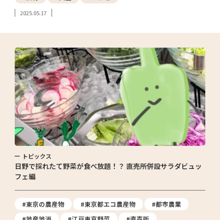
2025.05.17
トピックス
日野で採れたて野菜が食べ放題！？ 直売所併設サラダビュッ
フェ編
#東京の農産物
#東京都エコ農産物
#都市農業
#地産地消
#江戸東京野菜
#直売所