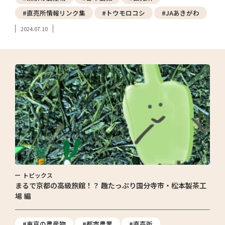
#直売所情報リンク集
#トウモロコシ
#JAあきがわ
2024.07.10
トピックス
まるで京都の高級旅館！？ 趣たっぷり国分寺市・松本製茶工
場 編
#東京の農産物
#都市農業
#直売所