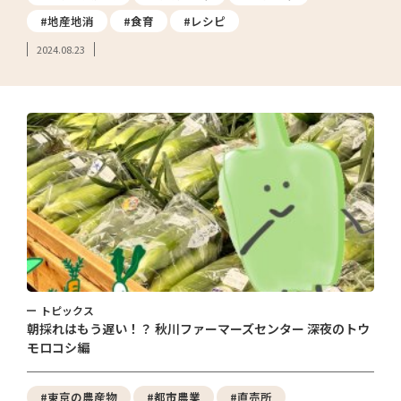
#地産地消
#食育
#レシピ
2024.08.23
トピックス
朝採れはもう遅い！？ 秋川ファーマーズセンター 深夜のトウ
モロコシ編
#東京の農産物
#都市農業
#直売所