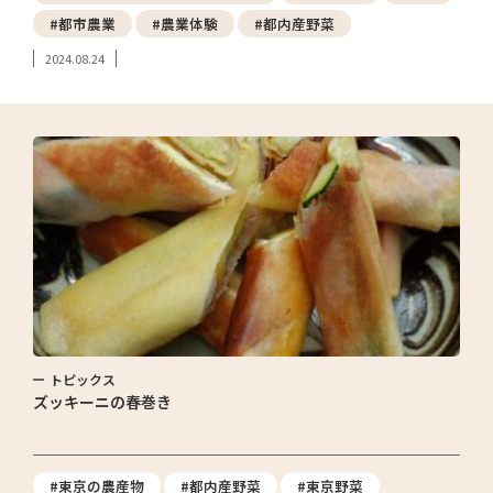
#都市農業
#農業体験
#都内産野菜
2024.08.24
トピックス
ズッキーニの春巻き
#東京の農産物
#都内産野菜
#東京野菜