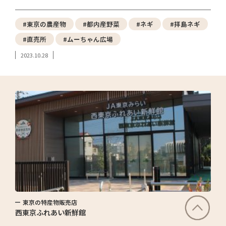
#東京の農産物
#都内産野菜
#ネギ
#拝島ネギ
#直売所
#ムーちゃん広場
2023.10.28
東京の特産物販売店
西東京ふれあい新鮮館