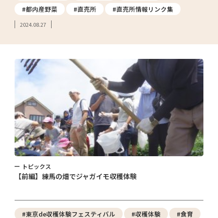
#都内産野菜
#直売所
#直売所情報リンク集
2024.08.27
トピックス
【前編】練馬の畑でジャガイモ収穫体験
#東京de収穫体験フェスティバル
#収穫体験
#食育