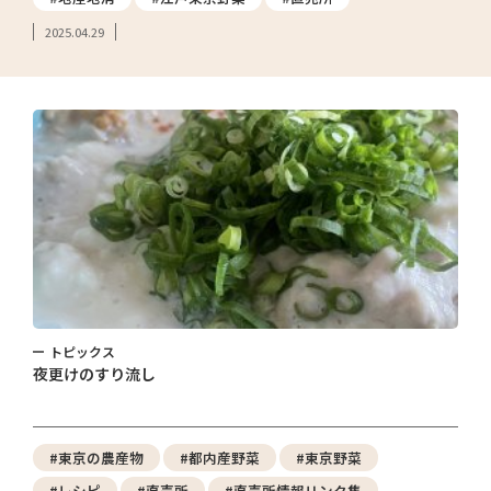
2025.04.29
トピックス
夜更けのすり流し
#東京の農産物
#都内産野菜
#東京野菜
#レシピ
#直売所
#直売所情報リンク集