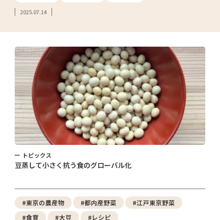
2025.07.14
トピックス
豆蒸して小さく抗う食のグローバル化
#東京の農産物
#都内産野菜
#江戸東京野菜
#食育
#大豆
#レシピ