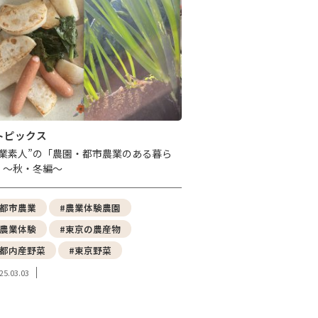
トピックス
農業素人”の「農園・都市農業のある暮ら
」〜秋・冬編〜
#都市農業
#農業体験農園
#農業体験
#東京の農産物
#都内産野菜
#東京野菜
25.03.03