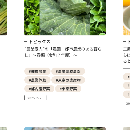
トピックス
“農業素人”の「農園・都市農業のある暮ら
三
し」〜春編（令和７年度）〜
ら
る
#都市農業
#農業体験農園
#農業体験
#東京の農産物
#都内産野菜
#東京野菜
2025.05.20
20