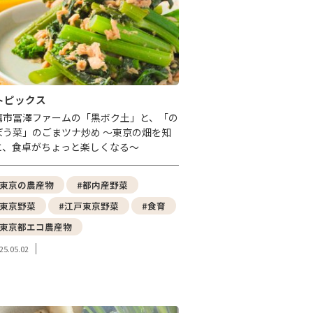
トピックス
鷹市冨澤ファームの「黒ボク土」と、「の
ぼう菜」のごまツナ炒め ～東京の畑を知
と、食卓がちょっと楽しくなる～
#東京の農産物
#都内産野菜
#東京野菜
#江戸東京野菜
#食育
#東京都エコ農産物
25.05.02