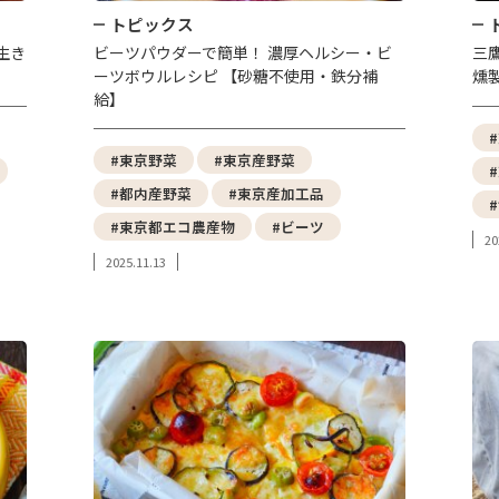
トピックス
生き
ビーツパウダーで簡単！ 濃厚ヘルシー・ビ
三
ーツボウルレシピ 【砂糖不使用・鉄分補
燻
給】
#東京野菜
#東京産野菜
#都内産野菜
#東京産加工品
#東京都エコ農産物
#ビーツ
20
2025.11.13