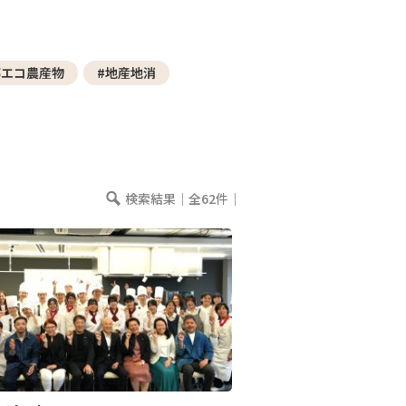
─ 水産業
─ ライブラリー
子供向け学習コンテンツ
都エコ農産物
#地産地消
─ MOGUHAPI モグハピ！
─ 緒方湊の「食育クイズ」
─ 「畜産クイズ」
─ 農林水産業をみんなで学ぼう！
検索結果｜全62件｜