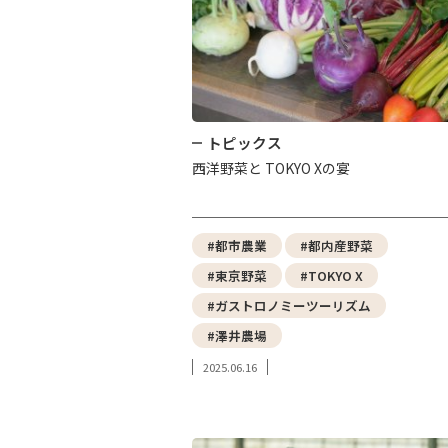
トピックス
西洋野菜と TOKYO Xの宴
#都市農業
#都内産野菜
#東京野菜
#TOKYO X
#ガストロノミーツーリズム
#澤井農場
2025.06.16