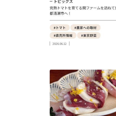
トピックス
完熟トマトを育てる関ファームを訪ねて
都清瀬市へ！
#トマト
#農家への取材
#直売所情報
#東京野菜
2026.06.12