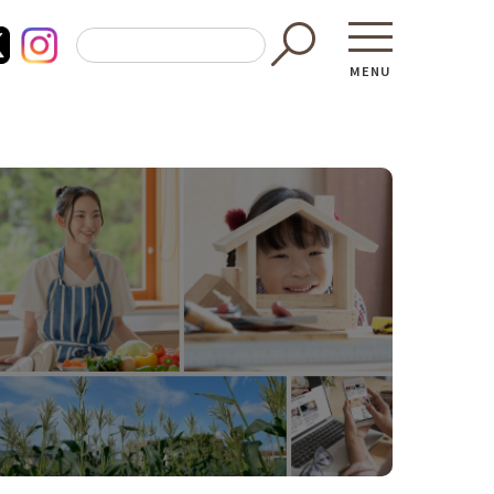
MENU
東京都GAP
買う・食べ
─ 東京都GAP認証者一覧
─ 加工品
東京都の食材を使った料理教室
─ 販売店
働く・学ぶ
─ 飲食店
─ 農業
直売所へ行
─ 森林・林業
レシピ