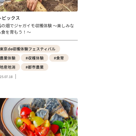
トピックス
馬の畑でジャガイモ収穫体験 ～楽しみな
ら食を育もう！～
#東京de収穫体験フェスティバル
#農業体験
#収穫体験
#食育
#地産地消
#都市農業
25.07.18