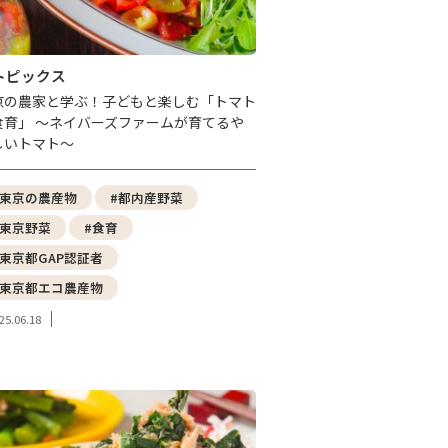
トピックス
京の農家と学ぶ！子どもと楽しむ「トマト
食育」 〜ネイバーズファームが育てるや
しいトマト〜
#東京の農産物
#都内産野菜
#東京野菜
#食育
#東京都GAP認証者
#東京都エコ農産物
25.06.18