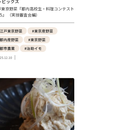
トピックス
戸東京野菜『都内高校生・料理コンテスト
25』 （実技審査会編）
#江戸東京野菜
#東京産野菜
#都内産野菜
#東京野菜
#都市農業
#治助イモ
25.12.10