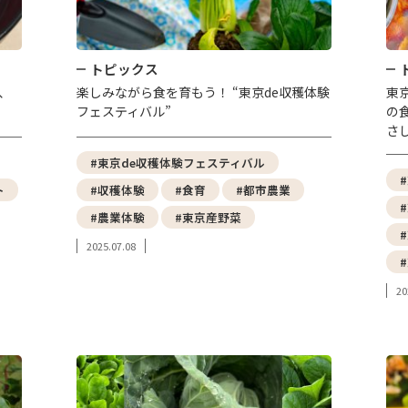
トピックス
、
楽しみながら食を育もう！ “東京de収穫体験
東
フェスティバル”
の
さ
#東京de収穫体験フェスティバル
ト
#収穫体験
#食育
#都市農業
#農業体験
#東京産野菜
2025.07.08
20