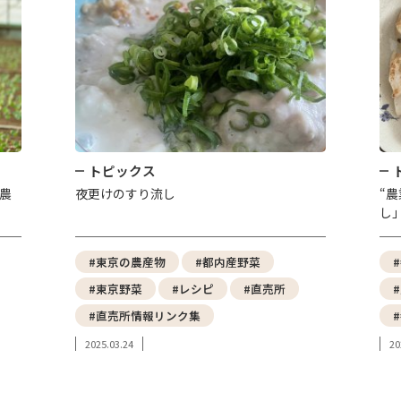
トピックス
農
夜更けのすり流し
“
し
#東京の農産物
#都内産野菜
#東京野菜
#レシピ
#直売所
#直売所情報リンク集
2025.03.24
20