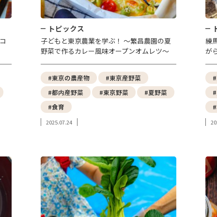
トピックス
コ
子どもと東京農業を学ぶ！ ～繁昌農園の夏
練
野菜で作るカレー風味オープンオムレツ～
が
#東京の農産物
#東京産野菜
#都内産野菜
#東京野菜
#夏野菜
#食育
2025.07.24
20