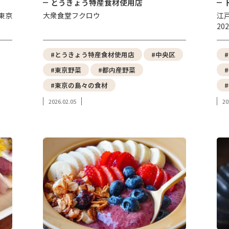
とうきょう特産食材使用店
東京
大衆食堂フクロウ
江
20
#とうきょう特産食材使用店
#中央区
#東京野菜
#都内産野菜
#東京の島々の食材
2026.02.05
20